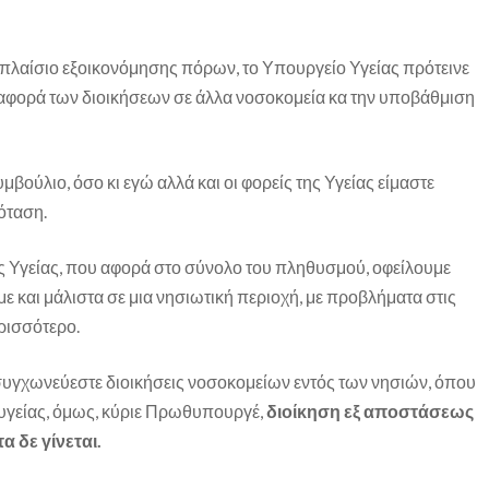
πλαίσιο εξοικονόμησης πόρων, το Υπουργείο Υγείας πρότεινε
εταφορά των διοικήσεων σε άλλα νοσοκομεία κα την υποβάθμιση
βούλιο, όσο κι εγώ αλλά και οι φορείς της Υγείας είμαστε
όταση.
ης Υγείας, που αφορά στο σύνολο του πληθυσμού, οφείλουμε
ε και μάλιστα σε μια νησιωτική περιοχή, με προβλήματα στις
ρισσότερο.
 συγχωνεύεστε διοικήσεις νοσοκομείων εντός των νησιών, όπου
υγείας, όμως, κύριε Πρωθυπουργέ,
διοίκηση εξ αποστάσεως
 δε γίνεται.