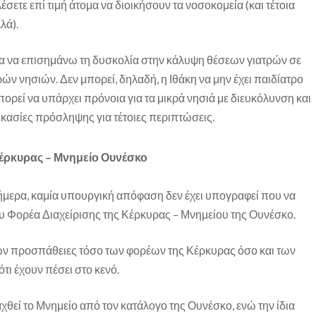
έσετε επί τιμή άτομα να διοικήσουν τα νοσοκομεία (και τέτοια
λά).
λα να επισημάνω τη δυσκολία στην κάλυψη θέσεων γιατρών σε
ρών νησιών. Δεν μπορεί, δηλαδή, η Ιθάκη να μην έχει παιδίατρο
μπορεί να υπάρχει πρόνοια για τα μικρά νησιά με διευκόλυνση και
ικασίες πρόσληψης για τέτοιες περιπτώσεις.
Κέρκυρας – Μνημείο Ουνέσκο
σήμερα, καμία υπουργική απόφαση δεν έχει υπογραφεί που να
ου Φορέα Διαχείρισης της Κέρκυρας – Μνημείου της Ουνέσκο.
τών προσπάθειες τόσο των φορέων της Κέρκυρας όσο και των
τι έχουν πέσει στο κενό.
θεί το Μνημείο από τον κατάλογο της Ουνέσκο, ενώ την ίδια