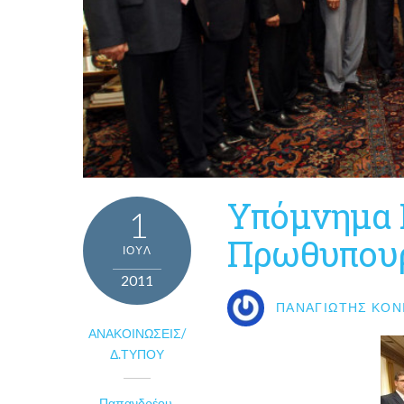
Υπόμνημα 
1
Πρωθυπου
ΙΟΎΛ
2011
ΠΑΝΑΓΙΏΤΗΣ ΚΟΝ
ΑΝΑΚΟΙΝΏΣΕΙΣ/
Δ.ΤΎΠΟΥ
Παπανδρέου
,