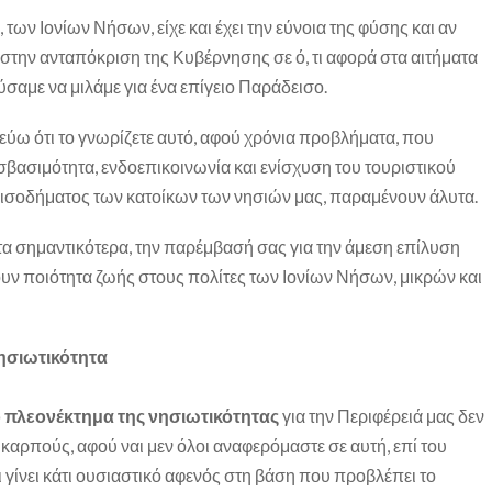
 των Ιονίων Νήσων, είχε και έχει την εύνοια της φύσης και αν
 στην ανταπόκριση της Κυβέρνησης σε ό, τι αφορά στα αιτήματα
ύσαμε να μιλάμε για ένα επίγειο Παράδεισο.
στεύω ότι το γνωρίζετε αυτό, αφού χρόνια προβλήματα, που
βασιμότητα, ενδοεπικοινωνία και ενίσχυση του τουριστικού
εισοδήματος των κατοίκων των νησιών μας, παραμένουν άλυτα.
τα σημαντικότερα, την παρέμβασή σας για την άμεση επίλυση
 ποιότητα ζωής στους πολίτες των Ιονίων Νήσων, μικρών και
νησιωτικότητα
ο πλεονέκτημα της
νησιωτικότητας
για την Περιφέρειά μας δεν
 καρπούς, αφού ναι μεν όλοι αναφερόμαστε σε αυτή, επί του
ι γίνει κάτι ουσιαστικό αφενός στη βάση που προβλέπει το