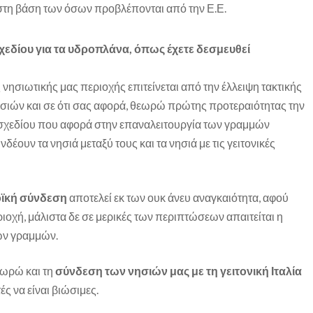
στη βάση των όσων προβλέπονται από την Ε.Ε.
εδίου για τα υδροπλάνα, όπως έχετε δεσμευθεί
νησιωτικής μας περιοχής επιτείνεται από την έλλειψη τακτικής
σιών και σε ότι σας αφορά, θεωρώ πρώτης προτεραιότητας την
σχεδίου που αφορά στην επαναλειτουργία των γραμμών
έουν τα νησιά μεταξύ τους και τα νησιά με τις γειτονικές
οϊκή σύνδεση
αποτελεί εκ των ουκ άνευ αναγκαιότητα, αφού
ριοχή, μάλιστα δε σε μερικές των περιπτώσεων απαιτείται η
ων γραμμών.
εωρώ και τη
σύνδεση των νησιών μας με τη γειτονική Ιταλία
ές να είναι βιώσιμες.