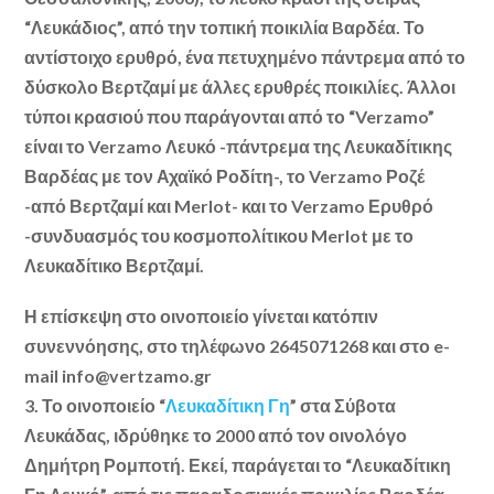
“Λευκάδιος”, από την τοπική ποικιλία Bαρδέα. Το
αντίστοιχο ερυθρό, ένα πετυχημένο πάντρεμα από το
δύσκολο Βερτζαμί με άλλες ερυθρές ποικιλίες. Άλλοι
τύποι κρασιού που παράγονται από το “Verzamo”
είναι το Verzamo Λευκό -πάντρεμα της Λευκαδίτικης
Βαρδέας με τον Αχαϊκό Ροδίτη-, το Verzamo Ροζέ
-από Βερτζαμί και Merlot- και το Verzamo Ερυθρό
-συνδυασμός του κοσμοπολίτικου Merlot με το
Λευκαδίτικο Βερτζαμί.
Η επίσκεψη στο οινοποιείο γίνεται κατόπιν
συνεννόησης, στο τηλέφωνο 2645071268 και στο e-
mail info@vertzamo.gr
3.
Το οινοποιείο “
Λευκαδίτικη Γη
” στα Σύβοτα
Λευκάδας, ιδρύθηκε το 2000 από τον οινολόγο
Δημήτρη Ρομποτή. Εκεί, παράγεται το “Λευκαδίτικη