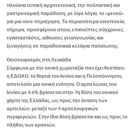
πλούσια τοπική αρχιτεκτονική, την πολιτιστική και
γαστρονομική παράδοση, με λίγα λόγια, το «μενού»
για μια οινο-περιήγηση. Τα περισσότερα οινοποιεία,
σήμερα, προσφέρουν στους επισκέπτες σύγχρονες
εγκαταστάσεις, αίθουσες γευσιγνωσίας και
ξεναγήσεις σε παραδοσιακά κελάρια παλαίωσης.
Οινοτουρισμός στη Λευκάδα
Σύμφωνα με την οινική χωροταξία που έχει θεσπίσει
η ΕΔΟΑΟ, τα Νησιά του Ιονίου και η Πελοπόννησος
αποτελούν μια οινική ενότητα. Ο αμπελώνας του
Ιονίου με 4.6% βρίσκεται στην 7η θέση του οινικού
χάρτη της Ελλάδας, ως προς την έκταση των
αμπελιών, μεταξύ των 9 αμπελουργικών
περιφερειών. Στην ίδια θέση βρίσκεται και ως προς το
πλήθος των κρασιών.