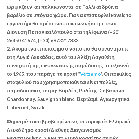
ωριμάζουν και παλαιώνονται σε Γαλλικά δρύινα
βαρέλια σε υπόγειο χώρο. Για να επισκεφθεί κανείς το
εργαστήρι θα πρέπει να επικοινωνήσει με τον κ.
Διονύση Παπανικολόπουλο στα τηλέφωνα (+30)
26450 41674, (+30) 6973217833.
2.
Ακόμα ένα επισκέψιμο οινοποιείο θα συναντήσετε
στη Λυγιά Λευκάδας, αυτό του Αλέξη Λογοθέτη,
συνεχιστή της οικογενειακής παράδοσης που ξεκινά
το 1965, που παράγει το κρασί “
Vetzamo
”. Οι ποικιλίες
σταφυλιού που χρησιμοποιούνται είναι πολλές,
παραδοσιακές και μη: Βαρδέα, Ροδίτης, Σαβατιανό,
Chardonnay, Sauvignon blanc, Βερτζαμί, Αγιωργήτικο,
Cabernet, Syrah.
Φημισμένο και βραβευμένο ως το κορυφαίο Ελληνικό
Λευκό ξηρό κρασί (Διεθνής Διαγωνισμός
Θεσσαλονίκης, 2006), το λευκό κρασί της σειράς