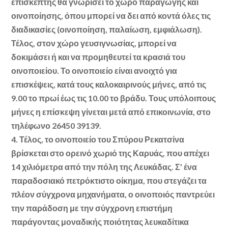
επισκέπτης θα γνωρίσει το χώρο παραγωγής και
οινοποίησης, όπου μπορεί να δει από κοντά όλες τις
διαδικασίες (οινοποίηση, παλαίωση, εμφιάλωση).
Τέλος, στον χώρο γευσιγνωσίας, μπορεί να
δοκιμάσει ή και να προμηθευτεί τα κρασιά του
οινοποιείου. Το οινοποιείο είναι ανοιχτό για
επισκέψεις, κατά τους καλοκαιρινούς μήνες, από τις
9.00 το πρωί έως τις 10.00 το βράδυ. Τους υπόλοιπους
μήνες η επίσκεψη γίνεται μετά από επικοινωνία, στο
τηλέφωνο 26450 39139.
4.
Τέλος, το οινοποιείο του Σπύρου Ρεκατσίνα
βρίσκεται στο ορεινό χωριό της Καρυάς, που απέχει
14 χιλιόμετρα από την πόλη της Λευκάδας. Σ’ ένα
παραδοσιακό πετρόκτιστο οίκημα, που στεγάζει τα
πλέον σύγχρονα μηχανήματα, ο οινοποιός παντρεύει
την παράδοση με την σύγχρονη επιστήμη
παράγοντας μοναδικής ποιότητας λευκαδίτικα