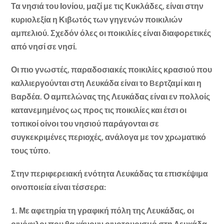
Τα νησιά του Ιονίου, μαζί με τις Κυκλάδες, είναι στην
κυριολεξία η Κιβωτός των γηγενών ποικιλιών
αμπελιού. Σχεδόν όλες οι ποικιλίες είναι διαφορετικές
από νησί σε νησί.
Οι πιο γνωστές, παραδοσιακές ποικιλίες κρασιού που
καλλιεργούνται στη Λευκάδα είναι το Bερτζαμί και η
Bαρδέα. Ο αμπελώνας της Λευκάδας είναι εν πολλοίς
κατανεμημένος ως προς τις ποικιλίες και έτσι οι
τοπικοί οίνοι του νησιού παράγονται σε
συγκεκριμένες περιοχές, ανάλογα με τον χρωματικό
τους τύπο.
Στην περιφερειακή ενότητα Λευκάδας τα επισκέψιμα
οινοποιεία είναι τέσσερα:
1.
Με αφετηρία τη γραφική πόλη της Λευκάδας, οι
οινόφιλοι που θα κάνουν οινοτουρισμό στη Λευκάδα