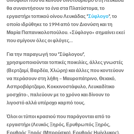
θα συναντήσουν το ένα στα Πλατύστομα, το
εργαστήρι τοπικού οίνου Λευκάδας “
Σύφλογο
”, το
οποίο ιδρύθηκε το 1994 από τον Διονύση και τη
Μαρία Παπανικολοπούλου. «Σύφλογο» σημαίνει εκεί
που σμίγουν όλες οι φλόγες…
Για την παραγωγή του “Σύφλογου”,
χρησιμοποιούνται τοπικές ποικιλίες, άλλες γνωστές
(Βερτζαμί, Βαρδέα, Χλώρη) και άλλες που κοντεύουν
να περάσουν στη λήθη – Μαυροπάτρινο, Θειακό,
Ασπροβάρτζαμο, Κοκκινοστάφυλο, Λευκαδίτικο
μοσχάτο-, παλεύουν με το χρόνο και δίνουν το
λιγοστό αλλά υπέροχο καρπό τους.
Όλοι οι τύποι κρασιού που παράγονται από το
εργαστήρι (Λευκός Ξηρός, Ερυθρωπός Ξηρός,
Ερυθρός Ξηρός (Μπρούσκο), Ερυθρός Ημίγλυκος),