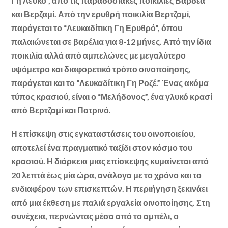
Γη Λευκό”, από τις παραδοσιακές ποικιλίες Βαρδέα
και Βερζαμί. Από την ερυθρή ποικιλία Βερτζαμί,
παράγεται το “Λευκαδίτικη Γη Ερυθρό”, όπου
παλαιώνεται σε βαρέλια για 8-12 μήνες. Από την ίδια
ποικιλία αλλά από αμπελώνες με μεγαλύτερο
υψόμετρο και διαφορετικό τρόπο οινοποίησης,
παράγεται και το “Λευκαδίτικη Γη Ροζέ.” Ένας ακόμα
τύπος κρασιού, είναι ο “Μελήδονος”, ένα γλυκό κρασί
από Βερτζαμί και Πατρινό.
Η επίσκεψη στις εγκαταστάσεις του οινοποιείου,
αποτελεί ένα πραγματικό ταξίδι στον κόσμο του
κρασιού. Η διάρκεια μιας επίσκεψης κυμαίνεται από
20 λεπτά έως μία ώρα, ανάλογα με το χρόνο και το
ενδιαφέρον των επισκεπτών. Η περιήγηση ξεκινάει
από μια έκθεση με παλιά εργαλεία οινοποίησης. Στη
συνέχεια, περνώντας μέσα από το αμπέλι, ο