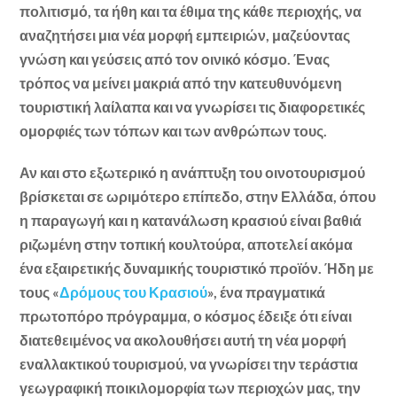
πολιτισμό, τα ήθη και τα έθιμα της κάθε περιοχής, να
αναζητήσει μια νέα μορφή εμπειριών, μαζεύοντας
γνώση και γεύσεις από τον οινικό κόσμο. Ένας
τρόπος να μείνει μακριά από την κατευθυνόμενη
τουριστική λαίλαπα και να γνωρίσει τις διαφορετικές
ομορφιές των τόπων και των ανθρώπων τους.
Αν και στο εξωτερικό η ανάπτυξη του οινοτουρισμού
βρίσκεται σε ωριμότερο επίπεδο, στην Ελλάδα, όπου
η παραγωγή και η κατανάλωση κρασιού είναι βαθιά
ριζωμένη στην τοπική κουλτούρα, αποτελεί ακόμα
ένα εξαιρετικής δυναμικής τουριστικό προϊόν. Ήδη με
τους «
Δρόμους του Κρασιού
», ένα πραγματικά
πρωτοπόρο πρόγραμμα, ο κόσμος έδειξε ότι είναι
διατεθειμένος να ακολουθήσει αυτή τη νέα μορφή
εναλλακτικού τουρισμού, να γνωρίσει την τεράστια
γεωγραφική ποικιλομορφία των περιοχών μας, την