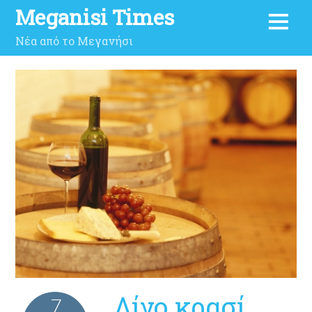
Meganisi Times
Νέα από το Μεγανήσι
Λίγο κρασί,
7