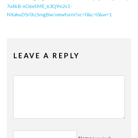
7u4kB-nO6eSME_63QYm2s1-
NXahuD5r0Iz5mgBw/viewform?vc=0&c=0&w=1
LEAVE A REPLY
Name