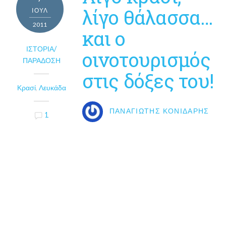
λίγο θάλασσα…
ΙΟΎΛ
2011
και ο
ΙΣΤΟΡΊΑ/
οινοτουρισμός
ΠΑΡΆΔΟΣΗ
στις δόξες του!
Κρασί
,
Λευκάδα
ΠΑΝΑΓΙΏΤΗΣ ΚΟΝΙΔΆΡΗΣ
1