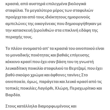
κρασιά, από αυστηρά επιλεγμένα βιολογικά
σταφύλια. Το μεγαλύτερο μέρος των σταφυλιών
προέρχεται από τους ιδιόκτητους ημιορεινούς
αμπελώνες της οικογένειας που δημιουργήθηκαν με
την κατασκευή ξερολιθιών στα επικλινή εδάφη της
περιοχής τους.
Το πλέον ονομαστό απ’ τα κρασιά του οινοποιού είναι
το μοναδικής ποιότητας και βαθιάς επίγευσης
κόκκινο κρασί που έχει σαν βάση του τη γνωστή
λευκαδίτικη ποικιλία σταφυλιού το Βερτζαμί, που έχει
βαθύ σκούρο χρώμα και άφθονες τανίνες Στο
οινοποιείο, όμως, παράγεται και λευκό κρασί από τις
τοπικές ποικιλίες Λαγόρθι, Χλώρη, Περαχωρίτικο και
Βαρδέα.
Στους κατάλληλα διαμορφωμένους και