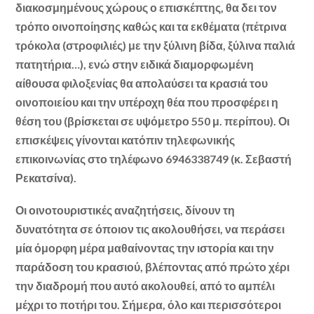
διακοσμημένους χώρους ο επισκέπτης, θα δει τον
τρόπο οινοποίησης καθώς και τα εκθέματα (πέτρινα
τρόκολα (στροφιλιές) με την ξύλινη βίδα, ξύλινα παλιά
πατητήρια…), ενώ στην ειδικά διαμορφωμένη
αίθουσα φιλοξενίας θα απολαύσει τα κρασιά του
οινοποιείου και την υπέροχη θέα που προσφέρει η
θέση του (βρίσκεται σε υψόμετρο 550 μ. περίπου). Οι
επισκέψεις γίνονται κατόπιν τηλεφωνικής
επικοινωνίας στο τηλέφωνο 6946338749 (κ. Σεβαστή
Ρεκατσίνα).
Οι οινοτουριστικές αναζητήσεις, δίνουν τη
δυνατότητα σε όποιον τις ακολουθήσει, να περάσει
μία όμορφη μέρα μαθαίνοντας την ιστορία και την
παράδοση του κρασιού, βλέποντας από πρώτο χέρι
την διαδρομή που αυτό ακολουθεί, από το αμπέλι
μέχρι το ποτήρι του. Σήμερα, όλο και περισσότεροι