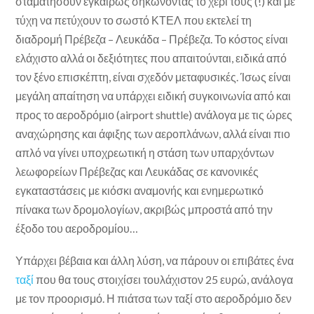
σταματήσουν εγκαίρως σηκώνοντας το χέρι τους (!) και με
τύχη να πετύχουν το σωστό ΚΤΕΛ που εκτελεί τη
διαδρομή Πρέβεζα – Λευκάδα – Πρέβεζα. Το κόστος είναι
ελάχιστο αλλά οι δεξιότητες που απαιτούνται, ειδικά από
τον ξένο επισκέπτη, είναι σχεδόν μεταφυσικές. Ίσως είναι
μεγάλη απαίτηση να υπάρχει ειδική συγκοινωνία από και
προς το αεροδρόμιο (airport shuttle) ανάλογα με τις ώρες
αναχώρησης και άφιξης των αεροπλάνων, αλλά είναι πιο
απλό να γίνει υποχρεωτική η στάση των υπαρχόντων
λεωφορείων Πρέβεζας και Λευκάδας σε κανονικές
εγκαταστάσεις με κιόσκι αναμονής και ενημερωτικό
πίνακα των δρομολογίων, ακριβώς μπροστά από την
έξοδο του αεροδρομίου…
Υπάρχει βέβαια και άλλη λύση, να πάρουν οι επιβάτες ένα
ταξί
που θα τους στοιχίσει τουλάχιστον 25 ευρώ, ανάλογα
με τον προορισμό. Η πιάτσα των ταξί στο αεροδρόμιο δεν