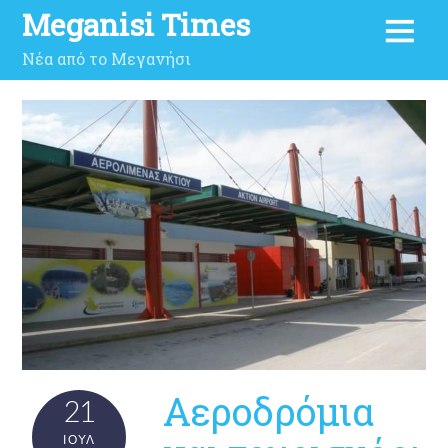
Meganisi Times
Νέα από το Μεγανήσι
Αεροδρόμια
21
ΙΟΎΛ