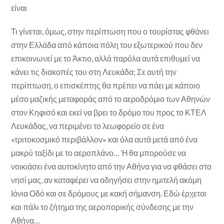
είναι
Τι γίνεται, όμως, στην περίπτωση που ο τουρίστας φθάνει
στην Ελλάδα από κάποια πόλη του εξωτερικού που δεν
επικοινωνεί με το Άκτιο, αλλά παρόλα αυτά επιθυμεί να
κάνει τις διακοπές του στη Λευκάδα; Σε αυτή την
περίπτωση, ο επισκέπτης θα πρέπει να πάει με κάποιο
μέσο μαζικής μεταφοράς από το αεροδρόμιο των Αθηνών
στον Κηφισό και εκεί να βρει το δρόμο του προς το ΚΤΕΛ
Λευκάδας, να περιμένει το λεωφορείο σε ένα
«τριτοκοσμικό περιβάλλον» και όλα αυτά μετά από ένα
μακρύ ταξίδι με το αεροπλάνο… Ή θα μπορούσε να
νοικιάσει ένα αυτοκίνητο από την Αθήνα για να φθάσει στο
νησί μας, αν καταφέρει να οδηγήσει στην ημιτελή ακόμη
Ιόνια Οδό και σε δρόμους με κακή σήμανση. Εδώ έρχεται
και πάλι το ζήτημα της αεροπορικής σύνδεσης με την
Αθήνα…