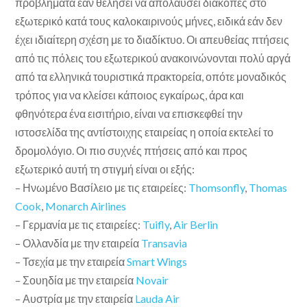
προβλήματα εάν θελήσει να απολαύσει διακοπές στο
εξωτερικό κατά τους καλοκαιρινούς μήνες, ειδικά εάν δεν
έχει ιδιαίτερη σχέση με το διαδίκτυο. Οι απευθείας πτήσεις
από τις πόλεις του εξωτερικού ανακοινώνονται πολύ αργά
από τα ελληνικά τουριστικά πρακτορεία, οπότε μοναδικός
τρόπος για να κλείσει κάποιος εγκαίρως, άρα και
φθηνότερα ένα εισιτήριο, είναι να επισκεφθεί την
ιστοσελίδα της αντίστοιχης εταιρείας η οποία εκτελεί το
δρομολόγιο. Οι πιο συχνές πτήσεις από και προς
εξωτερικό αυτή τη στιγμή είναι οι εξής:
– Ηνωμένο Βασίλειο με τις εταιρείες:
Thomsonfly
,
Thomas
Cook
,
Monarch Airlines
– Γερμανία με τις εταιρείες:
Tuifly
,
Air Berlin
– Ολλανδία με την εταιρεία
Transavia
– Τσεχία με την εταιρεία
Smart Wings
– Σουηδία με την εταιρεία
Novair
– Αυστρία με την εταιρεία
Lauda Air