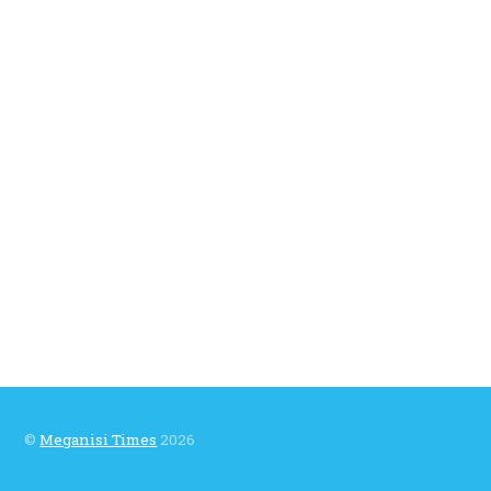
©
Meganisi Times
2026