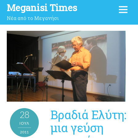
Meganisi Times
Νέα από το Μεγανήσι
Βραδιά Ελύτη:
28
μια γεύση
ΙΟΎΛ
2011