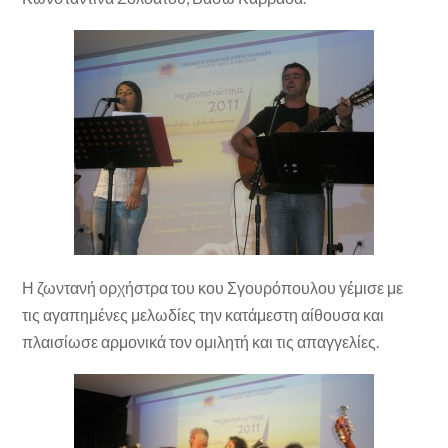
Η ζωντανή ορχήστρα του κου Σγουρόπουλου γέμισε με
τις αγαπημένες μελωδίες την κατάμεστη αίθουσα και
πλαισίωσε αρμονικά τον ομιλητή και τις απαγγελίες.