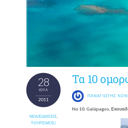
Τα 10 ομορ
28
ΙΟΎΛ
ΠΑΝΑΓΙΏΤΗΣ ΚΟΝ
2011
No 10: Galápagos, Εκουα
ΝΈΑ/ΕΙΔΉΣΕΙΣ
,
ΤΟΥΡΙΣΜΌΣ/