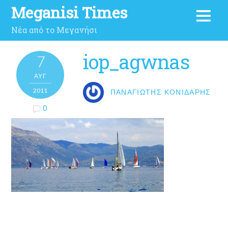
Meganisi Times
Νέα από το Μεγανήσι
iop_agwnas
7
ΑΥΓ
2011
ΠΑΝΑΓΙΏΤΗΣ ΚΟΝΙΔΆΡΗΣ
0