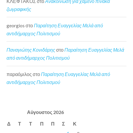
ΚΛΕΦΤΑΚΟΣ
στο
Ανακοίνωση για χαμένο πίνακα
ζωγραφικής
georgios
στο
Παραίτηση Ευαγγελίας Μελά από
αντιδήμαρχος Πολιτισμού
Παναγιώτης Κονιδάρης
στο
Παραίτηση Ευαγγελίας Μελά
από αντιδήμαρχος Πολιτισμού
παραόμιλος
στο
Παραίτηση Ευαγγελίας Μελά από
αντιδήμαρχος Πολιτισμού
Αύγουστος 2026
Δ
Τ
Τ
Π
Π
Σ
Κ