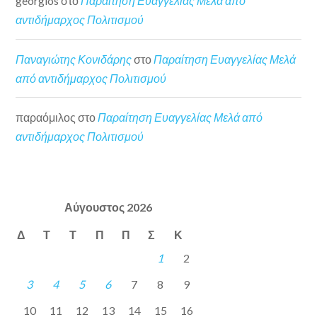
georgios
στο
Παραίτηση Ευαγγελίας Μελά από
αντιδήμαρχος Πολιτισμού
Παναγιώτης Κονιδάρης
στο
Παραίτηση Ευαγγελίας Μελά
από αντιδήμαρχος Πολιτισμού
παραόμιλος
στο
Παραίτηση Ευαγγελίας Μελά από
αντιδήμαρχος Πολιτισμού
Αύγουστος 2026
Δ
Τ
Τ
Π
Π
Σ
Κ
1
2
3
4
5
6
7
8
9
10
11
12
13
14
15
16