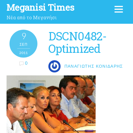
Meganisi Times
Νέα από το Μεγανήσι
DSCN0482-
9
Optimized
ΣΕΠ
2011
0
ΠΑΝΑΓΙΏΤΗΣ ΚΟΝΙΔΆΡΗΣ