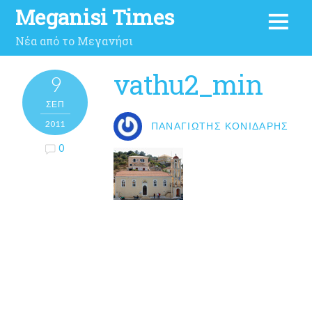
Meganisi Times
Νέα από το Μεγανήσι
vathu2_min
9
ΣΕΠ
2011
ΠΑΝΑΓΙΏΤΗΣ ΚΟΝΙΔΆΡΗΣ
0