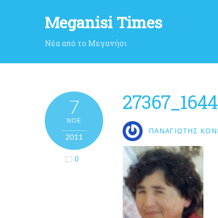
Meganisi Times
Νέα από το Μεγανήσι
27367_164
7
ΝΟΈ
ΠΑΝΑΓΙΏΤΗΣ ΚΟΝ
2011
0