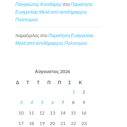
Παναγιώτης Κονιδάρης
στο
Παραίτηση
Ευαγγελίας Μελά από αντιδήμαρχος
Πολιτισμού
παραόμιλος
στο
Παραίτηση Ευαγγελίας
Μελά από αντιδήμαρχος Πολιτισμού
Αύγουστος 2026
Δ
Τ
Τ
Π
Π
Σ
Κ
1
2
3
4
5
6
7
8
9
10
11
12
13
14
15
16
17
18
19
20
21
22
23