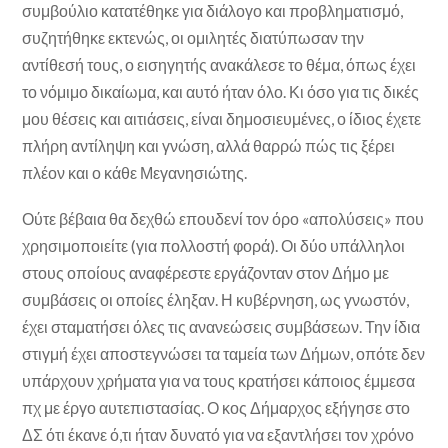
συμβούλιο κατατέθηκε για διάλογο και προβληματισμό,
συζητήθηκε εκτενώς, οι ομιλητές διατύπωσαν την
αντίθεσή τους, ο εισηγητής ανακάλεσε το θέμα, όπως έχει
το νόμιμο δικαίωμα, και αυτό ήταν όλο. Κι όσο για τις δικές
μου θέσεις και αιτιάσεις, είναι δημοσιευμένες, ο ίδιος έχετε
πλήρη αντίληψη και γνώση, αλλά θαρρώ πώς τις ξέρει
πλέον και ο κάθε Μεγανησιώτης.
Ούτε βέβαια θα δεχθώ επουδενί τον όρο «απολύσεις» που
χρησιμοποιείτε (για πολλοστή φορά). Οι δύο υπάλληλοι
στους οποίους αναφέρεστε εργάζονταν στον Δήμο με
συμβάσεις οι οποίες έληξαν. Η κυβέρνηση, ως γνωστόν,
έχει σταματήσει όλες τις ανανεώσεις συμβάσεων. Την ίδια
στιγμή έχει αποστεγνώσει τα ταμεία των Δήμων, οπότε δεν
υπάρχουν χρήματα για να τους κρατήσει κάποιος έμμεσα
πχ με έργο αυτεπιστασίας. Ο κος Δήμαρχος εξήγησε στο
ΔΣ ότι έκανε ό,τι ήταν δυνατό για να εξαντλήσει τον χρόνο