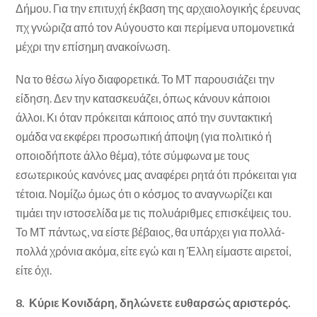
Δήμου. Για την επιτυχή έκβαση της αρχαιολογικής έρευνας
πχ γνώριζα από τον Αύγουστο και περίμενα υπομονετικά
μέχρι την επίσημη ανακοίνωση.
Να το θέσω λίγο διαφορετικά. Το ΜΤ παρουσιάζει την
είδηση. Δεν την κατασκευάζει, όπως κάνουν κάποιοι
άλλοι. Κι όταν πρόκειται κάποιος από την συντακτική
ομάδα να εκφέρει προσωπική άποψη (για πολιτικό ή
οποιοδήποτε άλλο θέμα), τότε σύμφωνα με τους
εσωτερικούς κανόνες μας αναφέρει ρητά ότι πρόκειται για
τέτοια. Νομίζω όμως ότι ο κόσμος το αναγνωρίζει και
τιμάει την ιστοσελίδα με τις πολυάριθμες επισκέψεις του.
Το ΜΤ πάντως, να είστε βέβαιος, θα υπάρχει για πολλά-
πολλά χρόνια ακόμα, είτε εγώ και η Έλλη είμαστε αιρετοί,
είτε όχι.
8. Κύριε Κονιδάρη, δηλώνετε ευθαρσώς αριστερός.