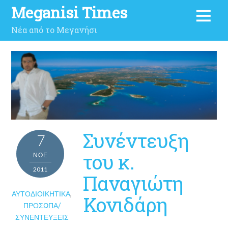
Meganisi Times
Νέα από το Μεγανήσι
Συνέντευξη
7
του κ.
ΝΟΈ
2011
Παναγιώτη
ΑΥΤΟΔΙΟΙΚΗΤΙΚΆ
,
Κονιδάρη
ΠΡΌΣΩΠΑ/
ΣΥΝΕΝΤΕΎΞΕΙΣ