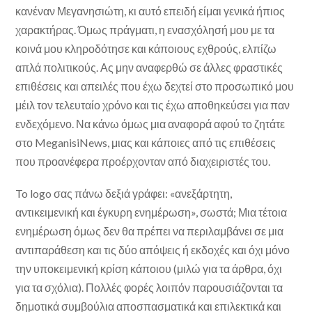
κανέναν Μεγανησιώτη, κι αυτό επειδή είμαι γενικά ήπιος
χαρακτήρας. Όμως πράγματι, η ενασχόλησή μου με τα
κοινά μου κληροδότησε και κάποιους εχθρούς, ελπίζω
απλά πολιτικούς. Ας μην αναφερθώ σε άλλες φραστικές
επιθέσεις και απειλές που έχω δεχτεί στο προσωπικό μου
μέιλ τον τελευταίο χρόνο και τις έχω αποθηκεύσει για παν
ενδεχόμενο. Να κάνω όμως μια αναφορά αφού το ζητάτε
στο MeganisiNews, μιας και κάποιες από τις επιθέσεις
που προανέφερα προέρχονταν από διαχειριστές του.
To logo σας πάνω δεξιά γράφει: «ανεξάρτητη,
αντικειμενική και έγκυρη ενημέρωση», σωστά; Μια τέτοια
ενημέρωση όμως δεν θα πρέπει να περιλαμβάνει σε μια
αντιπαράθεση και τις δύο απόψεις ή εκδοχές και όχι μόνο
την υποκειμενική κρίση κάποιου (μιλώ για τα άρθρα, όχι
για τα σχόλια). Πολλές φορές λοιπόν παρουσιάζονται τα
δημοτικά συμβούλια αποσπασματικά και επιλεκτικά και