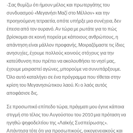
-Σας θυμίζω ότι ήμουν μέλος και πρωτεργάτης του
συνδυασμού «Μεγανήσι Μαζί στο Μέλλον» και την
προηγούμενη τετραετία, οπότε υπήρξε μια συνέχεια, δεν
έπεσα από τον ουρανό. Αν τώρα με ρωτάτε για το πώς
βρίσκομαι σε κοινή πορεία με κάποιους ανθρώπους, η
απάντηση είναι μάλλον προφανής. Μοιραζόμαστε τις ίδιες
ανησυχίες, έχουμε πολλούς κοινούς στόχους για την
κατεύθυνση που πρέπει να ακολουθήσει το νησί μας,
έχουμε μοιραστεί αγώνες, μπορούμε να συνυπάρξουμε.
Όλο αυτό καταλήγει σε ένα πρόγραμμα που τίθεται στην
κρίση του Μεγανησιώτικου λαού. Κι ο λαός αυτός
αποφάσισε δις.
Σε προσωπικό επίπεδο τώρα, πράγματι μου έγινε κάποια
στιγμή στο τέλος του Αυγούστου του 2010 μια πρόταση να
ηγηθώ ψηφοδελτίου της «Λαϊκής Συσπείρωσης».
Απάντησα τότε ότι για προσωπικούς, οικογενειακούς και