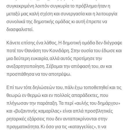
συγκεκριμένη λοιπόν συγκυρία το πρόβλημα ήταν η
μεταξύ μας καλή σχέση και συνεργασία και η λειτουργία
συνολικά της δημοτικής ομάδας κι αυτή έπρεπε να
διασφαλιστεί.
Κάνετε επίσης ένα λάθος. Η δημοτική ομάδα δεν διέγραψε
ποτέ τον Θανάση τον Κονιδάρη. Στην ουσία του έδωσε και
μια δεύτερη ευκαιρία, αλλά αυτός προτίμησε την
ανεξαρτητοποίηση. Σέβομαι την απόφασή του, αν και
προσπάθησα να τον αποτρέψω.
Επί των τότε δηλώσεών του, πάλι έχω τοποθετηθεί και τις
θεωρώ εν θερμώ και εν πολλοίς απαράδεκτες, που
πλήγωσαν την παράταξη. Τα περί «αυλής του δημάρχου»
και «βυζαντινής καμαρίλας» είναι απλά προσβλητικές
ρητορικές εξάρσεις που δεν ανταποκρίνονται στην
πραγματικότητα. Κι όσο για τις «καταγγελίες», τι να