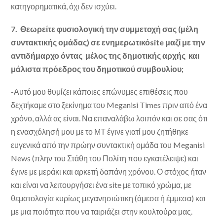
κατηγορηματικά, όχι δεν ισχύει.
7. Θεωρείτε φυσιολογική την συμμετοχή σας (μέλη
συντακτικής ομάδας) σε ενημερωτικό
site
μαζί με την
αντιδήμαρχο όντας μέλος της δημοτικής αρχής και
μάλιστα πρόεδρος του δημοτικού συμβουλίου;
-Αυτό μου θυμίζει κάποιες επώνυμες επιθέσεις που
δεχτήκαμε στο ξεκίνημα του Meganisi Times πριν από ένα
χρόνο, αλλά ας είναι. Να επαναλάβω λοιπόν και σε σας ότι
η ενασχόλησή μου με το ΜΤ έγινε γιατί μου ζητήθηκε
ευγενικά από την πρώην συντακτική ομάδα του Meganisi
News (πλην του Στάθη του Πολίτη που εγκατέλειψε) και
έγινε με μεράκι και αρκετή δαπάνη χρόνου. Ο στόχος ήταν
και είναι να λειτουργήσει ένα site με τοπικό χρώμα, με
θεματολογία κυρίως μεγανησιώτικη (άμεσα ή έμμεσα) και
με μια ποιότητα που να ταιριάζει στην κουλτούρα μας.