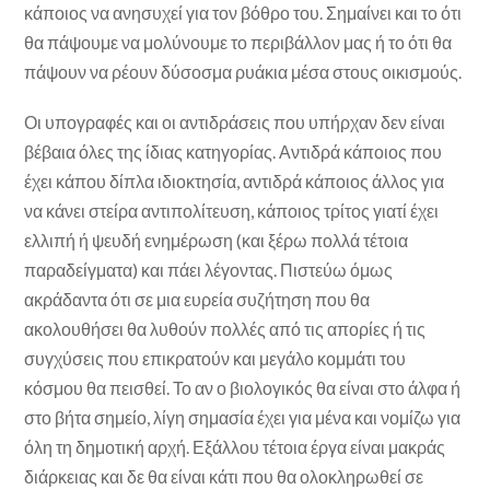
κάποιος να ανησυχεί για τον βόθρο του. Σημαίνει και το ότι
θα πάψουμε να μολύνουμε το περιβάλλον μας ή το ότι θα
πάψουν να ρέουν δύσοσμα ρυάκια μέσα στους οικισμούς.
Οι υπογραφές και οι αντιδράσεις που υπήρχαν δεν είναι
βέβαια όλες της ίδιας κατηγορίας. Αντιδρά κάποιος που
έχει κάπου δίπλα ιδιοκτησία, αντιδρά κάποιος άλλος για
να κάνει στείρα αντιπολίτευση, κάποιος τρίτος γιατί έχει
ελλιπή ή ψευδή ενημέρωση (και ξέρω πολλά τέτοια
παραδείγματα) και πάει λέγοντας. Πιστεύω όμως
ακράδαντα ότι σε μια ευρεία συζήτηση που θα
ακολουθήσει θα λυθούν πολλές από τις απορίες ή τις
συγχύσεις που επικρατούν και μεγάλο κομμάτι του
κόσμου θα πεισθεί. Το αν ο βιολογικός θα είναι στο άλφα ή
στο βήτα σημείο, λίγη σημασία έχει για μένα και νομίζω για
όλη τη δημοτική αρχή. Εξάλλου τέτοια έργα είναι μακράς
διάρκειας και δε θα είναι κάτι που θα ολοκληρωθεί σε