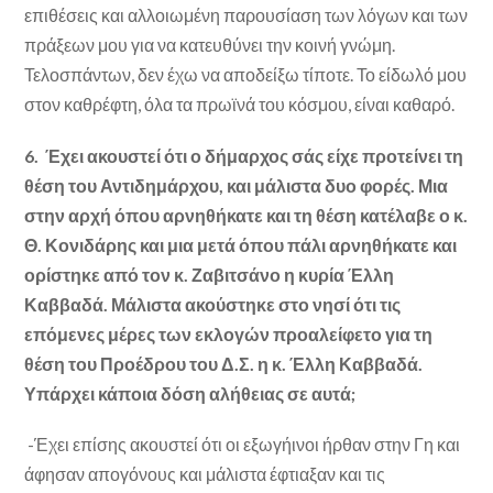
επιθέσεις και αλλοιωμένη παρουσίαση των λόγων και των
πράξεων μου για να κατευθύνει την κοινή γνώμη.
Τελοσπάντων, δεν έχω να αποδείξω τίποτε. Το είδωλό μου
στον καθρέφτη, όλα τα πρωϊνά του κόσμου, είναι καθαρό.
6. Έχει ακουστεί ότι ο δήμαρχος σάς είχε προτείνει τη
θέση του Αντιδημάρχου, και μάλιστα δυο φορές. Μια
στην αρχή όπου αρνηθήκατε και τη θέση κατέλαβε ο κ.
Θ. Κονιδάρης και μια μετά όπου πάλι αρνηθήκατε και
ορίστηκε από τον κ. Ζαβιτσάνο η κυρία Έλλη
Καββαδά. Μάλιστα ακούστηκε στο νησί ότι τις
επόμενες μέρες των εκλογών προαλείφετο για τη
θέση του Προέδρου του Δ.Σ. η κ. Έλλη Καββαδά.
Υπάρχει κάποια δόση αλήθειας σε αυτά;
-Έχει επίσης ακουστεί ότι οι εξωγήινοι ήρθαν στην Γη και
άφησαν απογόνους και μάλιστα έφτιαξαν και τις