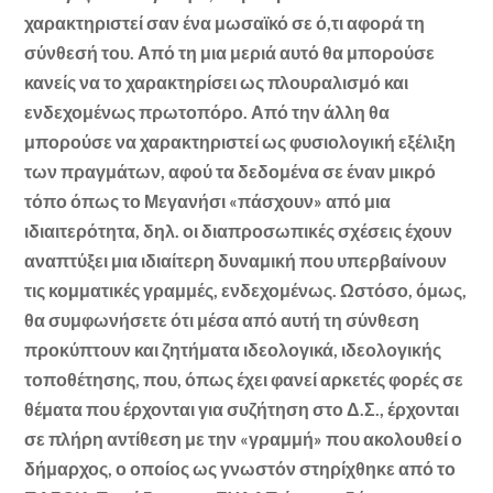
χαρακτηριστεί σαν ένα μωσαϊκό σε ό,τι αφορά τη
σύνθεσή του. Από τη μια μεριά αυτό θα μπορούσε
κανείς να το χαρακτηρίσει ως πλουραλισμό και
ενδεχομένως πρωτοπόρο. Από την άλλη θα
μπορούσε να χαρακτηριστεί ως φυσιολογική εξέλιξη
των πραγμάτων, αφού τα δεδομένα σε έναν μικρό
τόπο όπως το Μεγανήσι «πάσχουν» από μια
ιδιαιτερότητα, δηλ. οι διαπροσωπικές σχέσεις έχουν
αναπτύξει μια ιδιαίτερη δυναμική που υπερβαίνουν
τις κομματικές γραμμές, ενδεχομένως. Ωστόσο, όμως,
θα συμφωνήσετε ότι μέσα από αυτή τη σύνθεση
προκύπτουν και ζητήματα ιδεολογικά, ιδεολογικής
τοποθέτησης, που, όπως έχει φανεί αρκετές φορές σε
θέματα που έρχονται για συζήτηση στο Δ.Σ., έρχονται
σε πλήρη αντίθεση με την «γραμμή» που ακολουθεί ο
δήμαρχος, ο οποίος ως γνωστόν στηρίχθηκε από το