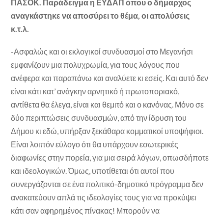
ΠΑΣΟΚ. Παράδειγμα η ΕΥΔΑΠ όπου ο δήμαρχος
αναγκάστηκε να αποσύρει το θέμα, οι απολύσεις
κ.τ.λ.
-Ασφαλώς και οι εκλογικοί συνδυασμοί στο Μεγανήσι
εμφανίζουν μια πολυχρωμία, για τους λόγους που
ανέφερα και παραπάνω και αναλύετε κι εσείς. Και αυτό δεν
είναι κάτι κατ’ ανάγκην αρνητικό ή πρωτοποριακό,
αντίθετα θα έλεγα, είναι και θεμιτό και ο κανόνας. Μόνο σε
δύο περιπτώσεις συνδυασμών, από την ίδρυση του
Δήμου κι εδώ, υπήρξαν ξεκάθαρα κομματικοί υποψήφιοι.
Είναι λοιπόν εύλογο ότι θα υπάρχουν εσωτερικές
διαφωνίες στην πορεία, για μια σειρά λόγων, οπωσδήποτε
και ιδεολογικών. Όμως, υποτίθεται ότι αυτοί που
συνεργάζονται σε ένα πολιτικό-δημοτικό πρόγραμμα δεν
ανακατεύουν απλά τις ιδεολογίες τους για να προκύψει
κάτι σαν αφηρημένος πίνακας! Μπορούν να