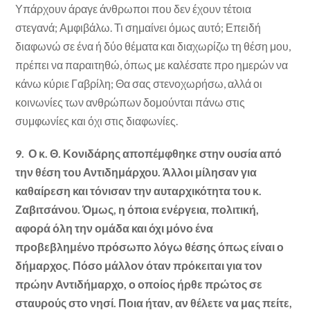
Υπάρχουν άραγε άνθρωποι που δεν έχουν τέτοια
στεγανά; Αμφιβάλω. Τι σημαίνει όμως αυτό; Επειδή
διαφωνώ σε ένα ή δύο θέματα και διαχωρίζω τη θέση μου,
πρέπει να παραιτηθώ, όπως με καλέσατε προ ημερών να
κάνω κύριε Γαβρίλη; Θα σας στενοχωρήσω, αλλά οι
κοινωνίες των ανθρώπων δομούνται πάνω στις
συμφωνίες και όχι στις διαφωνίες.
9. Ο κ. Θ. Κονιδάρης αποπέμφθηκε στην ουσία από
την θέση του Αντιδημάρχου. Άλλοι μίλησαν για
καθαίρεση και τόνισαν την αυταρχικότητα του κ.
Ζαβιτσάνου. Όμως, η όποια ενέργεια, πολιτική,
αφορά όλη την ομάδα και όχι μόνο ένα
προβεβλημένο πρόσωπο λόγω θέσης όπως είναι ο
δήμαρχος. Πόσο μάλλον όταν πρόκειται για τον
πρώην Αντιδήμαρχο, ο οποίος ήρθε πρώτος σε
σταυρούς στο νησί. Ποια ήταν, αν θέλετε να μας πείτε,