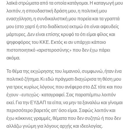
λαϊκά στρώματα από τα οποία κατάγομαι. Η καταγωγή μου
λοιπόν, η σπουδαστική δράση μου, η πολιτική μου
ενασχόληση, η συνδικαλιστική μου πορεία και τα γραπτά
μου (στο χαρτί ή στο διαδίκτυο) εκτιμώ ότι είναι αψευδείς
μάρτυρες. Δεν είναι επίσης κρυφό το ότι είμαι φίλος και
ψηφοφόρος του ΚΚΕ. Εκτός κι αν υπάρχει κάποιο
πιστοποιητικό «αριστεροσύνης» που δεν έχω πάρει
ακόμα.
Το θέμα της εκχώρησης του λιμανιού, συμφωνώ, ήταν ένα
πολιτικό ζήτημα. Κι εδώ πράγματι διαχώρισα τη θέση μου
για τρεις κυρίως λόγους που ανέφερα στο ΔΣ τότε και που
έχουν –ευτυχώς- καταγραφεί. Σας παραπέμπω λοιπόν
εκεί. Για την ΕΥΔΑΠ τα είπα, να μην τα ξαναλέω και γίνομαι
περισσότερο βαρετός απ’ όσο είμαι. Σαφώς λοιπόν και
έχω κόκκινες γραμμές, θέματα που δεν συζητώ ή που δεν
αλλάζω γνώμη για λόγους αρχής και ιδεολογίας.