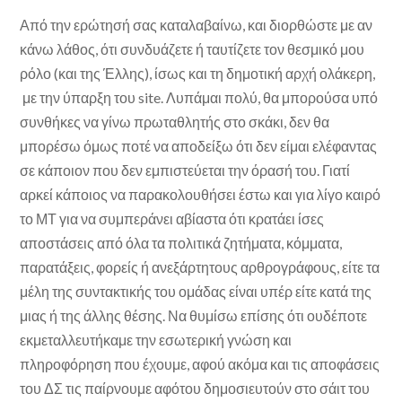
Από την ερώτησή σας καταλαβαίνω, και διορθώστε με αν
κάνω λάθος, ότι συνδυάζετε ή ταυτίζετε τον θεσμικό μου
ρόλο (και της Έλλης), ίσως και τη δημοτική αρχή ολάκερη,
με την ύπαρξη του site. Λυπάμαι πολύ, θα μπορούσα υπό
συνθήκες να γίνω πρωταθλητής στο σκάκι, δεν θα
μπορέσω όμως ποτέ να αποδείξω ότι δεν είμαι ελέφαντας
σε κάποιον που δεν εμπιστεύεται την όρασή του. Γιατί
αρκεί κάποιος να παρακολουθήσει έστω και για λίγο καιρό
το ΜΤ για να συμπεράνει αβίαστα ότι κρατάει ίσες
αποστάσεις από όλα τα πολιτικά ζητήματα, κόμματα,
παρατάξεις, φορείς ή ανεξάρτητους αρθρογράφους, είτε τα
μέλη της συντακτικής του ομάδας είναι υπέρ είτε κατά της
μιας ή της άλλης θέσης. Να θυμίσω επίσης ότι ουδέποτε
εκμεταλλευτήκαμε την εσωτερική γνώση και
πληροφόρηση που έχουμε, αφού ακόμα και τις αποφάσεις
του ΔΣ τις παίρνουμε αφότου δημοσιευτούν στο σάιτ του