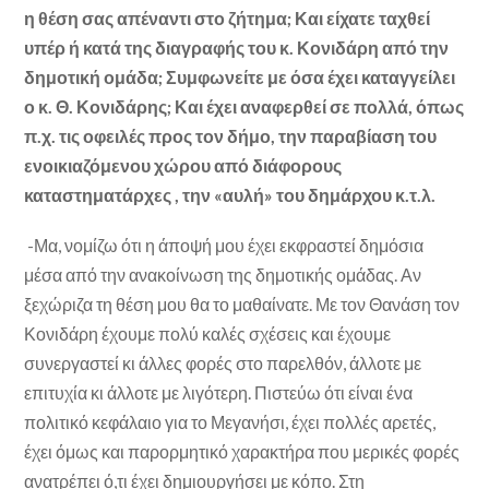
η θέση σας απέναντι στο ζήτημα; Και είχατε ταχθεί
υπέρ ή κατά της διαγραφής του κ. Κονιδάρη από την
δημοτική ομάδα; Συμφωνείτε με όσα έχει καταγγείλει
ο κ. Θ. Κονιδάρης; Και έχει αναφερθεί σε πολλά, όπως
π.χ. τις οφειλές προς τον δήμο, την παραβίαση του
ενοικιαζόμενου χώρου από διάφορους
καταστηματάρχες , την «αυλή» του δημάρχου κ.τ.λ.
-Μα, νομίζω ότι η άποψή μου έχει εκφραστεί δημόσια
μέσα από την ανακοίνωση της δημοτικής ομάδας. Αν
ξεχώριζα τη θέση μου θα το μαθαίνατε. Με τον Θανάση τον
Κονιδάρη έχουμε πολύ καλές σχέσεις και έχουμε
συνεργαστεί κι άλλες φορές στο παρελθόν, άλλοτε με
επιτυχία κι άλλοτε με λιγότερη. Πιστεύω ότι είναι ένα
πολιτικό κεφάλαιο για το Μεγανήσι, έχει πολλές αρετές,
έχει όμως και παρορμητικό χαρακτήρα που μερικές φορές
ανατρέπει ό,τι έχει δημιουργήσει με κόπο. Στη