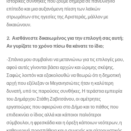
ιστορικές συνθήκες που ζούμε σήμερα σε πανελλήνιο
επίπεδο και μια αυξανόμενη πίεση των λαϊκών
στρωμάτων στις ηγεσίες της Αριστεράς, μάλλον με
δικαιώνουν.
2. Αισθάνεστε δικαιωμένος για την επιλογή σας αυτή;
Αν γυρίζατε το χρόνο πίσω θα κάνατε το ίδιο;
-Σπάνια μου συμβαίνει να μετανιώνω για τις επιλογές μου,
αφού αυτές γίνονται βάσει αρχών και ώριμης σκέψης.
Σαφώς λοιπόν και εξακολουθώ να θεωρώ ότι η δημοτική
αρχή που εξέλεξαν οι Μεγανησιώτες ήταν η καλύτερη
δυνατή, υπό τις παρούσες συνθήκες. Η τεράστια εμπειρία
του Δημάρχου Στάθη Ζαβιτσάνου, οι αμέτρητες
εργατοώρες που αφιερώνει στο Δήμο και το πάθος που
επιδεικνύει ο ίδιος αλλά και κάποιοι παλιότεροι
σύμβουλοι, η φρεσκάδα και η όρεξη κάποιων νεότερων, η
καθημερινή προσπάθεια και ο συνεχής και αλτρουιστικός