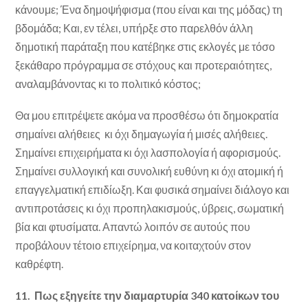
κάνουμε; Ένα δημοψήφισμα (που είναι και της μόδας) τη
βδομάδα; Και, εν τέλει, υπήρξε στο παρελθόν άλλη
δημοτική παράταξη που κατέβηκε στις εκλογές με τόσο
ξεκάθαρο πρόγραμμα σε στόχους και προτεραιότητες,
αναλαμβάνοντας κι το πολιτικό κόστος;
Θα μου επιτρέψετε ακόμα να προσθέσω ότι δημοκρατία
σημαίνει αλήθειες κι όχι δημαγωγία ή μισές αλήθειες.
Σημαίνει επιχειρήματα κι όχι λασπολογία ή αφορισμούς.
Σημαίνει συλλογική και συνολική ευθύνη κι όχι ατομική ή
επαγγελματική επιδίωξη. Και φυσικά σημαίνει διάλογο και
αντιπροτάσεις κι όχι προπηλακισμούς, ύβρεις, σωματική
βία και φτυσίματα. Απαντώ λοιπόν σε αυτούς που
προβάλουν τέτοιο επιχείρημα, να κοιταχτούν στον
καθρέφτη.
11. Πως εξηγείτε την διαμαρτυρία 340 κατοίκων του