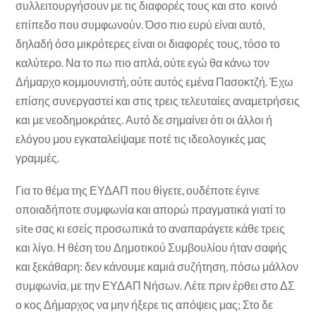
συλλειτουργήσουν με τις διαφορές τους και στο κοινό
επίπεδο που συμφωνούν. Όσο πιο ευρύ είναι αυτό,
δηλαδή όσο μικρότερες είναι οι διαφορές τους, τόσο το
καλύτερο. Να το πω πιο απλά, ούτε εγώ θα κάνω τον
Δήμαρχο κομμουνιστή, ούτε αυτός εμένα Πασοκτζή. Έχω
επίσης συνεργαστεί και στις τρεις τελευταίες αναμετρήσεις
και με νεοδημοκράτες. Αυτό δε σημαίνει ότι οι άλλοι ή
ελόγου μου εγκαταλείψαμε ποτέ τις ιδεολογικές μας
γραμμές.
Για το θέμα της ΕΥΔΑΠ που θίγετε, ουδέποτε έγινε
οποιαδήποτε συμφωνία και απορώ πραγματικά γιατί το
site σας κι εσείς προσωπικά το αναπαράγετε κάθε τρεις
και λίγο. Η θέση του Δημοτικού Συμβουλίου ήταν σαφής
και ξεκάθαρη: δεν κάνουμε καμιά συζήτηση, πόσω μάλλον
συμφωνία, με την ΕΥΔΑΠ Νήσων. Λέτε πριν έρθει στο ΔΣ
ο κος Δήμαρχος να μην ήξερε τις απόψεις μας; Στο δε