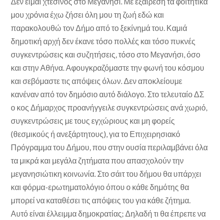
Δεν είμαι χτεσινός στο Μεγανήσι. Με εξαίρεση τα φοιτητικά
μου χρόνια έχω ζήσει όλη μου τη ζωή εδώ και
παρακολουθώ τον Δήμο από το ξεκίνημά του. Καμιά
δημοτική αρχή δεν έκανε τόσο πολλές και τόσο πυκνές
συγκεντρώσεις και συζητήσεις, τόσο στο Μεγανήσι, όσο
και στην Αθήνα. Αφουγκραζόμαστε την φωνή του κόσμου
και σεβόμαστε τις απόψεις όλων. Δεν αποκλείουμε
κανέναν από τον δημόσιο αυτό διάλογο. Στο τελευταίο ΔΣ
ο κος Δήμαρχος προανήγγειλε συγκεντρώσεις ανά χωριό,
συγκεντρώσεις με τους εγχώριους και μη φορείς
(θεσμικούς ή ανεξάρτητους), για το Επιχειρησιακό
Πρόγραμμα του Δήμου, που στην ουσία περιλαμβάνει όλα
τα μικρά και μεγάλα ζητήματα που απασχολούν την
μεγανησιώτικη κοινωνία. Στο σάιτ του δήμου θα υπάρχει
και φόρμα-ερωτηματολόγιο όπου ο κάθε δημότης θα
μπορεί να καταθέσει τις απόψεις του για κάθε ζήτημα.
Αυτό είναι έλλειμμα δημοκρατίας; Δηλαδή τι θα έπρεπε να