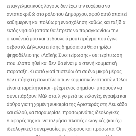
επαγγελματικούς λόγους δεν έχω την ευχέρεια να
ανταποκριθώ στο ρόλο του Δημάρχου, αφού αυτό απαιτεί
καθημερινή και πολύωρη ενασχόληση καθώς και ταξίδια
εκτός νησιού (οπότε θα έπρεπε να παραγκωνίσω την
οικογένειά μου και τη δουλειά μου) πράγμα που έγινε
σεβαστό. Δήλωσα επίσης δημόσια ότι θα στηρίξω
ψηφοδέλτιο της «Λαϊκής Συσπείρωσης» σε περίπτωση
που υλοποιηθεί και δεν θα είναι μια στενή κομματική
παράταξη. Κι αυτό γιατί πιστεύω ότι σε ένα μικρό μέρος
δεν υπάρχει η πολυτέλεια των κομματικών στρατών. Όλοι
είναι απαραίτητοι και –μέχρι ενός σημείου- μπορούν να
συνυπάρξουν. Μάλιστα, λίγο μετά τις εκλογές, έγραψα και
άρθρο για τη χαμένη ευκαιρία της Αριστεράς στη Λευκάδα
και αλλού, να παραμερίσει προσωρινά τις ιδεολογικές
διαφορές της και να τολμήσει πλατιές εκλογικές (και όχι
ιδεολογικές) συνεργασίες με χώρους και πρόσωπα. Οι