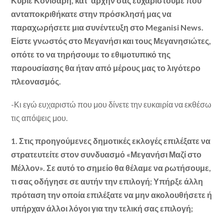
Κύριε Κονιδάρη, κατ’ αρχήν σας ευχαριστούμε που
ανταποκριθήκατε στην πρόσκλησή μας να
παραχωρήσετε μια συνέντευξη στο Meganisi News.
Είστε γνωστός στο Μεγανήσι και τους Μεγανησιώτες,
οπότε το να τηρήσουμε το εθιμοτυπικό της
παρουσίασης θα ήταν από μέρους μας το λιγότερο
πλεονασμός.
-Κι εγώ ευχαριστώ που μου δίνετε την ευκαιρία να εκθέσω
τις απόψεις μου.
1. Στις προηγούμενες δημοτικές εκλογές επιλέξατε να
στρατευτείτε στον συνδυασμό «Μεγανήσι Μαζί στο
Μέλλον». Σε αυτό το σημείο θα θέλαμε να ρωτήσουμε,
τι σας οδήγησε σε αυτήν την επιλογή; Υπήρξε άλλη
πρόταση την οποία επιλέξατε να μην ακολουθήσετε ή
υπήρχαν άλλοι λόγοι για την τελική σας επιλογή;