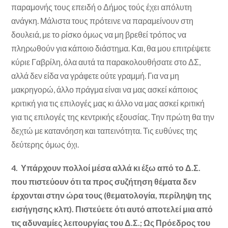
παραμονής τους επειδή ο Δήμος τούς έχει απόλυτη
ανάγκη. Μάλιστα τους πρότεινε να παραμείνουν στη
δουλειά, με το ρίσκο όμως να μη βρεθεί τρόπος να
πληρωθούν για κάποιο διάστημα. Και, θα μου επιτρέψετε
κύριε Γαβρίλη, όλα αυτά τα παρακολουθήσατε στο ΔΣ,
αλλά δεν είδα να γράφετε ούτε γραμμή. Για να μη
μακρηγορώ, άλλο πράγμα είναι να μας ασκεί κάποιος
κριτική για τις επιλογές μας κι άλλο να μας ασκεί κριτική
για τις επιλογές της κεντρικής εξουσίας. Την πρώτη θα την
δεχτώ με κατανόηση και ταπεινότητα. Τις ευθύνες της
δεύτερης όμως όχι.
4.
Υπάρχουν πολλοί μέσα αλλά κι έξω από το Δ.Σ.
που πιστεύουν ότι τα προς συζήτηση θέματα δεν
έρχονται στην ώρα τους (θεματολογία, περίληψη της
εισήγησης κλπ). Πιστεύετε ότι αυτό αποτελεί μια από
τις αδυναμίες λειτουργίας του Δ.Σ.; Ως Πρόεδρος του