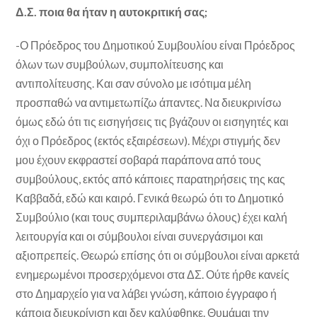
Δ.Σ. ποια θα ήταν η αυτοκριτική σας;
-Ο Πρόεδρος του Δημοτικού Συμβουλίου είναι Πρόεδρος
όλων των συμβούλων, συμπολίτευσης και
αντιπολίτευσης. Και σαν σύνολο με ισότιμα μέλη
προσπαθώ να αντιμετωπίζω άπαντες. Να διευκρινίσω
όμως εδώ ότι τις εισηγήσεις τις βγάζουν οι εισηγητές και
όχι ο Πρόεδρος (εκτός εξαιρέσεων). Μέχρι στιγμής δεν
μου έχουν εκφραστεί σοβαρά παράπονα από τους
συμβούλους, εκτός από κάποιες παρατηρήσεις της κας
Καββαδά, εδώ και καιρό. Γενικά θεωρώ ότι το Δημοτικό
Συμβούλιο (και τους συμπεριλαμβάνω όλους) έχει καλή
λειτουργία και οι σύμβουλοι είναι συνεργάσιμοι και
αξιοπρεπείς. Θεωρώ επίσης ότι οι σύμβουλοι είναι αρκετά
ενημερωμένοι προσερχόμενοι στα ΔΣ. Ούτε ήρθε κανείς
στο Δημαρχείο για να λάβει γνώση, κάποιο έγγραφο ή
κάποια διευκρίνιση και δεν καλύφθηκε. Θυμάμαι την