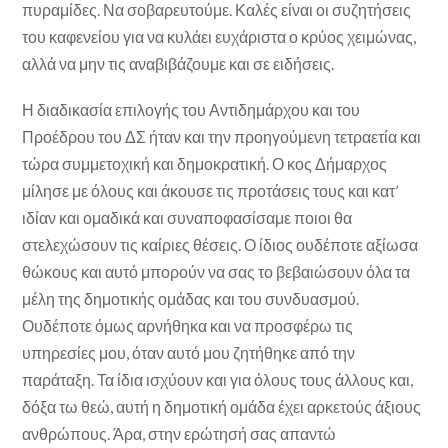
πυραμίδες. Να σοβαρευτούμε. Καλές είναι οι συζητήσεις
του καφενείου για να κυλάει ευχάριστα ο κρύος χειμώνας,
αλλά να μην τις αναβιβάζουμε και σε ειδήσεις.
Η διαδικασία επιλογής του Αντιδημάρχου και του
Προέδρου του ΔΣ ήταν και την προηγούμενη τετραετία και
τώρα συμμετοχική και δημοκρατική. Ο κος Δήμαρχος
μίλησε με όλους και άκουσε τις προτάσεις τους και κατ’
ιδίαν και ομαδικά και συναποφασίσαμε ποιοι θα
στελεχώσουν τις καίριες θέσεις. Ο ίδιος ουδέποτε αξίωσα
θώκους και αυτό μπορούν να σας το βεβαιώσουν όλα τα
μέλη της δημοτικής ομάδας και του συνδυασμού.
Ουδέποτε όμως αρνήθηκα και να προσφέρω τις
υπηρεσίες μου, όταν αυτό μου ζητήθηκε από την
παράταξη. Τα ίδια ισχύουν και για όλους τους άλλους και,
δόξα τω θεώ, αυτή η δημοτική ομάδα έχει αρκετούς άξιους
ανθρώπους. Άρα, στην ερώτησή σας απαντώ