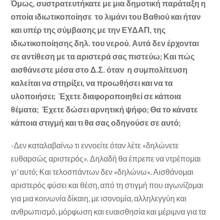
Όμως, συστρατευτήκατε με μια δημοτική παράταξη η
οποία ιδιωτικοποίησε το λιμάνι του Βαθιού και ήταν
και υπέρ της σύμβασης με την ΕΥΔΑΠ, της
ιδιωτικοποίησης δηλ. του νερού. Αυτά δεν έρχονται
σε αντίθεση με τα αριστερά σας πιστεύω; Και πώς
αισθάνεστε μέσα στο Δ.Σ. όταν η συμπολίτευση
καλείται να στηρίξει, να προωθήσει και να τα
υλοποιήσει; Έχετε διαφοροποιηθεί σε κάποια
θέματα; Έχετε δώσει αρνητική ψήφο; Θα το κάνατε
κάποια στιγμή και τι θα σας οδηγούσε σε αυτό;
-Δεν καταλαβαίνω τι εννοείτε όταν λέτε «δηλώνετε
ευθαρσώς αριστερός». Δηλαδή θα έπρεπε να ντρέπομαι
γι’ αυτό; Και τελοσπάντων δεν «δηλώνω». Αισθάνομαι
αριστερός φύσει και θέση, από τη στιγμή που αγωνίζομαι
για μια κοινωνία δίκαιη, με ισονομία, αλληλεγγύη και
ανθρωπισμό, μόρφωση και ευαισθησία και μέριμνα για τα