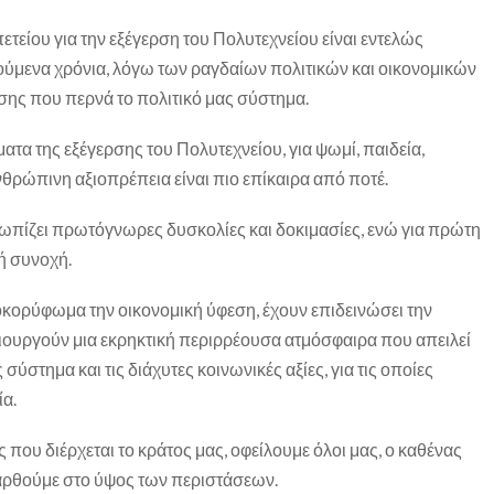
ετείου για την εξέγερση του Πολυτεχνείου είναι εντελώς
ούμενα χρόνια, λόγω των ραγδαίων πολιτικών και οικονομικών
ίσης που περνά το πολιτικό μας σύστημα.
ατα της εξέγερσης του Πολυτεχνείου, για ψωμί, παιδεία,
νθρώπινη αξιοπρέπεια είναι πιο επίκαιρα από ποτέ.
τωπίζει πρωτόγνωρες δυσκολίες και δοκιμασίες, ενώ για πρώτη
ή συνοχή.
ποκορύφωμα την οικονομική ύφεση, έχουν επιδεινώσει την
ιουργούν μια εκρηκτική περιρρέουσα ατμόσφαιρα που απειλεί
σύστημα και τις διάχυτες κοινωνικές αξίες, για τις οποίες
ία.
ς που διέρχεται το κράτος μας, οφείλουμε όλοι μας, ο καθένας
α αρθούμε στο ύψος των περιστάσεων.