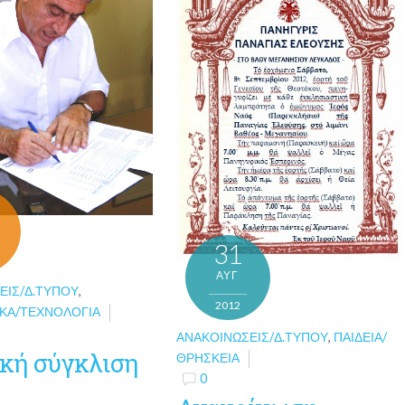
31
ΑΥΓ
ΕΙΣ/Δ.ΤΎΠΟΥ
,
2012
ΚΆ/ΤΕΧΝΟΛΟΓΊΑ
ΑΝΑΚΟΙΝΏΣΕΙΣ/Δ.ΤΎΠΟΥ
,
ΠΑΙΔΕΊΑ/
κή σύγκλιση
ΘΡΗΣΚΕΊΑ
0