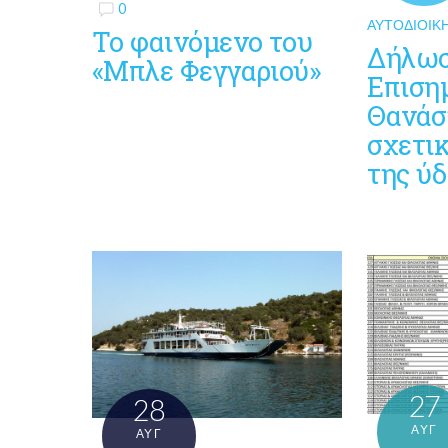
0
ΑΥΤΟΔΙΟΙΚ
Το φαινόμενο του
Δήλωσ
«Μπλε Φεγγαριού»
Επιση
Θανάσ
σχετικ
της ύ
27
28
ΑΥΓ
ΑΥΓ