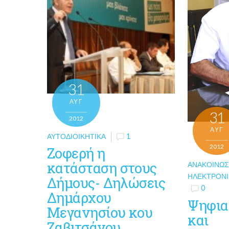
31
ΑΥΓ
31
2012
ΑΥΓ
ΑΥΤΟΔΙΟΙΚΗΤΙΚΆ
1
2012
Ζοφερή η
κατάσταση στους
ΑΝΑΚΟΙΝΏΣ
ΗΛΕΚΤΡΟΝΙ
Δήμους- Δηλώσεις
0
Δημάρχου
Ψηφια
Μεγανησίου κου
και
Ζαβιτσάνου