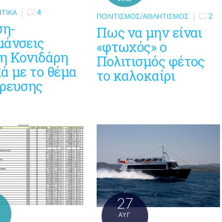
ΗΤΙΚΆ
4
ΠΟΛΙΤΙΣΜΌΣ/ΑΘΛΗΤΙΣΜΌΣ
2
η-
Πως να μην είναι
μάνσεις
«φτωχός» ο
η Κονιδάρη
Πολιτισμός φέτος
ά με το θέμα
το καλοκαίρι
δρευσης
27
ΑΥΓ