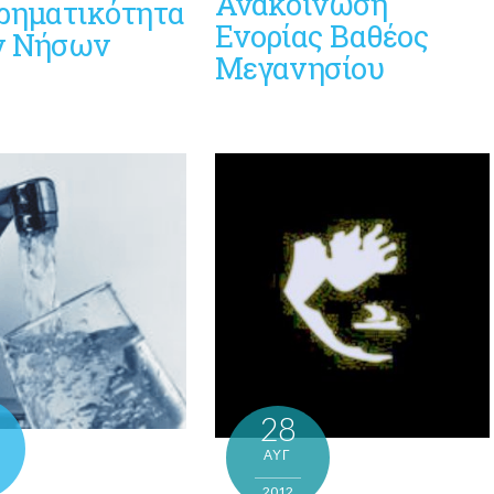
Ανακοίνωση
ιρηματικότητα
Ενορίας Βαθέος
ν Νήσων
Μεγανησίου
28
ΑΥΓ
2012