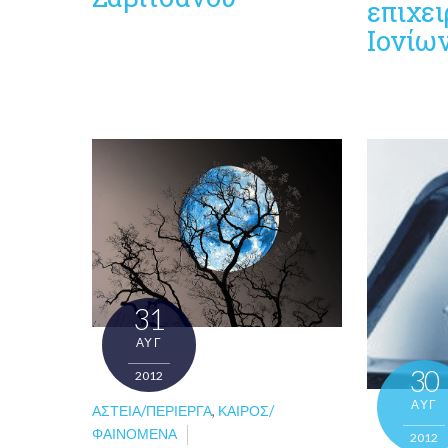
επιχε
Ιονίω
31
ΑΥΓ
30
2012
ΑΥΓ
ΑΣΤΕΊΑ/ΠΕΡΊΕΡΓΑ
,
ΚΑΙΡΌΣ/
ΦΑΙΝΌΜΕΝΑ
2012