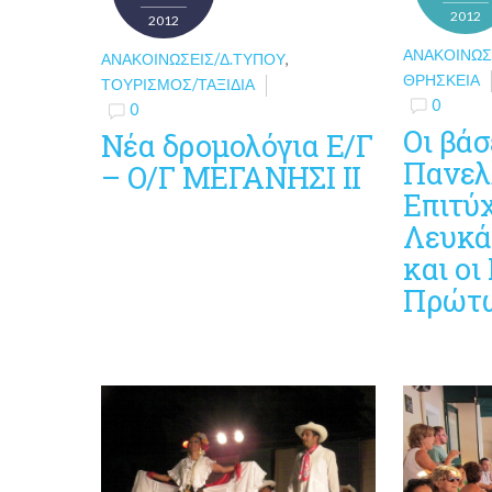
2012
2012
ΑΝΑΚΟΙΝΏΣ
ΑΝΑΚΟΙΝΏΣΕΙΣ/Δ.ΤΎΠΟΥ
,
ΘΡΗΣΚΕΊΑ
ΤΟΥΡΙΣΜΌΣ/ΤΑΞΊΔΙΑ
0
0
Οι βάσ
Νέα δρομολόγια Ε/Γ
Πανελ
– Ο/Γ ΜΕΓΑΝΗΣΙ ΙΙ
Επιτύ
Λευκά
και ο
Πρώτ