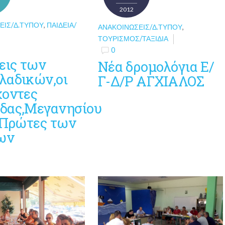
2012
ΕΙΣ/Δ.ΤΎΠΟΥ
,
ΠΑΙΔΕΊΑ/
ΑΝΑΚΟΙΝΏΣΕΙΣ/Δ.ΤΎΠΟΥ
,
ΤΟΥΡΙΣΜΌΣ/ΤΑΞΊΔΙΑ
0
εις των
Νέα δρομολόγια Ε/
λαδικών,οι
Γ-Δ/Ρ ΑΓΧΙΑΛΟΣ
χοντες
δας,Μεγανησίου
ι Πρώτες των
ων