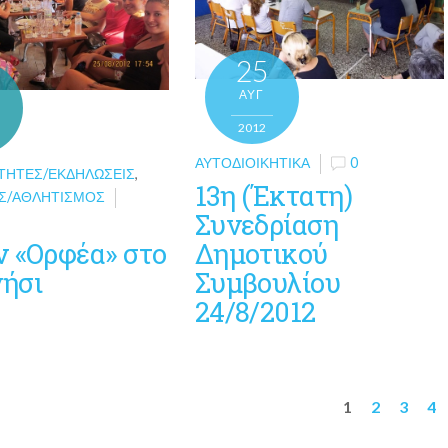
25
ΑΥΓ
2012
ΑΥΤΟΔΙΟΙΚΗΤΙΚΆ
0
ΤΗΤΕΣ/ΕΚΔΗΛΏΣΕΙΣ
,
13η (Έκτατη)
Σ/ΑΘΛΗΤΙΣΜΌΣ
Συνεδρίαση
ν «Ορφέα» στο
Δημοτικού
ήσι
Συμβουλίου
24/8/2012
1
2
3
4