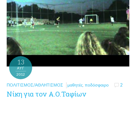
13
ΑΥΓ
2012
ΠΟΛΙΤΙΣΜΌΣ/ΑΘΛΗΤΙΣΜΌΣ
μαθητές
,
ποδόσφαιρο
2
Νίκη για τον Α.Ο.Ταφίων