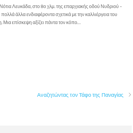
 Νότια Λευκάδα, στο 8ο χλμ. της επαρχιακής οδού Νυδριού –
αι πολλά άλλα ενδιαφέροντα σχετικά με την καλλιέργεια του
η. Μια επίσκεψη αξίζει πάντα τον κόπο…
Αναζητώντας τον Τάφο της Παναγίας