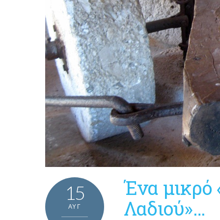
Ένα μικρό 
15
Λαδιού»…
ΑΥΓ