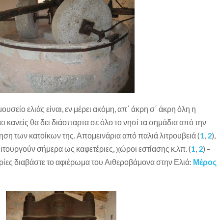
ουσείο ελιάς είναι, εν μέρει ακόμη, απ΄ άκρη σ΄ άκρη όλη η
ει κανείς θα δει διάσπαρτα σε όλο το νησί τα σημάδια από την
η των κατοίκων της. Απομεινάρια από παλιά λιτρουβειά (
1
,
2
),
ιτουργούν σήμερα ως καφετέριες, χώροι εστίασης κ.λπ. (
1
,
2
) –
ρίες διαβάστε το αφιέρωμα του Αιθεροβάμονα στην Ελιά:
Μέρος