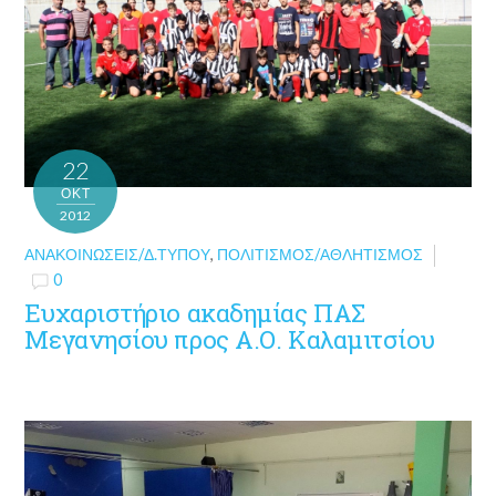
22
ΟΚΤ
2012
ΑΝΑΚΟΙΝΏΣΕΙΣ/Δ.ΤΎΠΟΥ
,
ΠΟΛΙΤΙΣΜΌΣ/ΑΘΛΗΤΙΣΜΌΣ
0
Ευχαριστήριο ακαδημίας ΠΑΣ
Μεγανησίου προς Α.Ο. Καλαμιτσίου