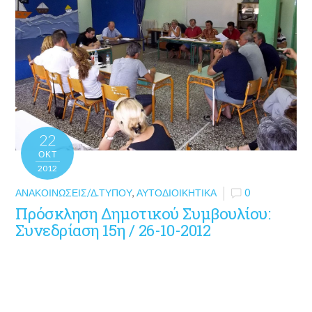
22
ΟΚΤ
2012
ΑΝΑΚΟΙΝΏΣΕΙΣ/Δ.ΤΎΠΟΥ
,
ΑΥΤΟΔΙΟΙΚΗΤΙΚΆ
0
Πρόσκληση Δημοτικού Συμβουλίου:
Συνεδρίαση 15η / 26-10-2012