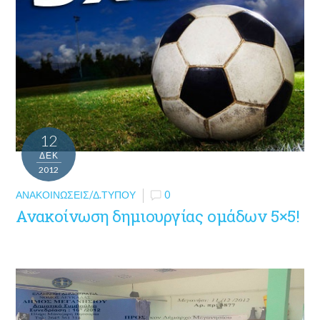
12
ΔΕΚ
2012
ΑΝΑΚΟΙΝΏΣΕΙΣ/Δ.ΤΎΠΟΥ
0
Ανακοίνωση δημιουργίας ομάδων 5×5!