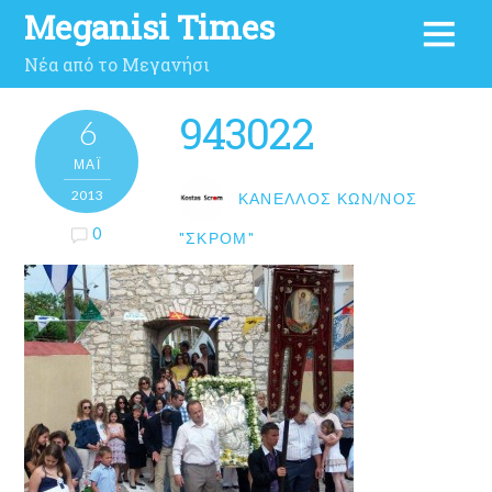
Meganisi Times
Νέα από το Μεγανήσι
943022
6
ΜΑΪ́
2013
ΚΑΝΈΛΛΟΣ ΚΩΝ/ΝΟΣ
0
"ΣΚΡΟΜ"