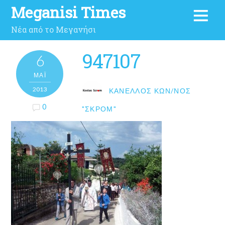
Meganisi Times
Νέα από το Μεγανήσι
947107
6
ΜΑΪ́
2013
ΚΑΝΈΛΛΟΣ ΚΩΝ/ΝΟΣ
0
"ΣΚΡΟΜ"