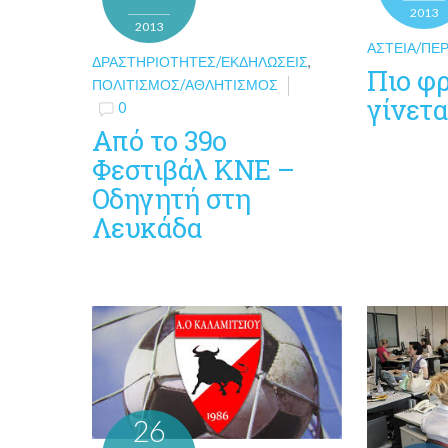
2013
2013
ΑΣΤΕΊΑ/ΠΕΡ
ΔΡΑΣΤΗΡΙΌΤΗΤΕΣ/ΕΚΔΗΛΏΣΕΙΣ
,
Πιο φ
ΠΟΛΙΤΙΣΜΌΣ/ΑΘΛΗΤΙΣΜΌΣ
γίνετα
0
Από το 39ο
Φεστιβάλ ΚΝΕ –
Οδηγητή στη
Λευκάδα
26