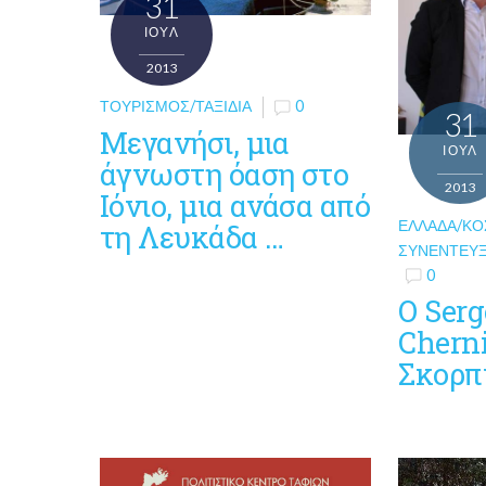
31
ΙΟΎΛ
2013
ΤΟΥΡΙΣΜΌΣ/ΤΑΞΊΔΙΑ
0
31
Μεγανήσι, μια
ΙΟΎΛ
άγνωστη όαση στο
2013
Ιόνιο, μια ανάσα από
ΕΛΛΆΔΑ/Κ
τη Λευκάδα …
ΣΥΝΕΝΤΕΎΞ
0
O Ser
Cherni
Σκορπ