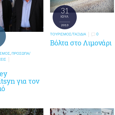
31
ΙΟΎΛ
2013
ΤΟΥΡΙΣΜΌΣ/ΤΑΞΊΔΙΑ
0
Βόλτα στο Λιμονάρι
ΌΣΜΟΣ
,
ΠΡΌΣΩΠΑ/
ΕΙΣ
gey
tsyn για τον
ιό