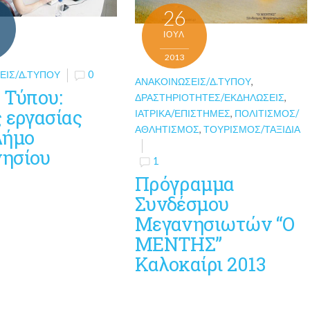
26
ΙΟΎΛ
2013
ΕΙΣ/Δ.ΤΎΠΟΥ
0
ΑΝΑΚΟΙΝΏΣΕΙΣ/Δ.ΤΎΠΟΥ
,
 Τύπου:
ΔΡΑΣΤΗΡΙΌΤΗΤΕΣ/ΕΚΔΗΛΏΣΕΙΣ
,
 εργασίας
ΙΑΤΡΙΚΆ/ΕΠΙΣΤΉΜΕΣ
,
ΠΟΛΙΤΙΣΜΌΣ/
ΑΘΛΗΤΙΣΜΌΣ
,
ΤΟΥΡΙΣΜΌΣ/ΤΑΞΊΔΙΑ
Δήμο
ησίου
1
Πρόγραμμα
Συνδέσμου
Μεγανησιωτών “Ο
ΜΕΝΤΗΣ”
Καλοκαίρι 2013