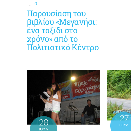
0
Παρουσίαση του
βιβλίου «Μεγανήσι:
ένα ταξίδι στο
χρόνο» από το
Πολιτιστικό Κέντρο
27
28
ΙΟΎΛ
ΙΟΎΛ