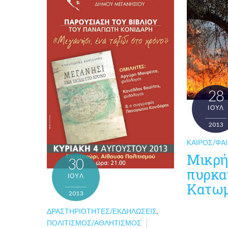
28
ΙΟΎΛ
2013
ΚΑΙΡΌΣ/ΦΑ
Μικρή
30
πυρκα
ΙΟΎΛ
Κατωμ
2013
ΔΡΑΣΤΗΡΙΌΤΗΤΕΣ/ΕΚΔΗΛΏΣΕΙΣ
,
ΠΟΛΙΤΙΣΜΌΣ/ΑΘΛΗΤΙΣΜΌΣ