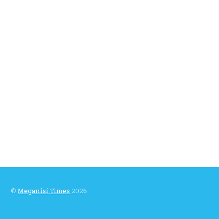
©
Meganisi Times
2026