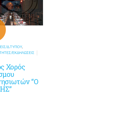
ΕΙΣ/Δ.ΤΎΠΟΥ
,
ΤΗΤΕΣ/ΕΚΔΗΛΏΣΕΙΣ
ος Χορός
σμου
ησιωτών “Ο
ΗΣ”