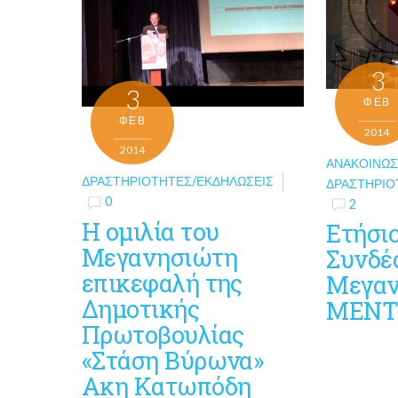
3
3
ΦΕΒ
ΦΕΒ
2014
2014
ΑΝΑΚΟΙΝΏΣ
ΔΡΑΣΤΗΡΙΌΤΗΤΕΣ/ΕΚΔΗΛΏΣΕΙΣ
ΔΡΑΣΤΗΡΙΌ
0
2
Η ομιλία του
Ετήσι
Μεγανησιώτη
Συνδέ
επικεφαλή της
Μεγαν
Δημοτικής
ΜΕΝΤ
Πρωτοβουλίας
«Στάση Βύρωνα»
Ακη Κατωπόδη