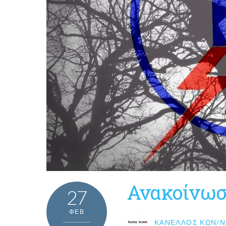
Ανακοίνωσ
27
ΦΕΒ
ΚΑΝΈΛΛΟΣ ΚΩΝ/Ν