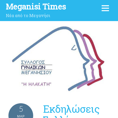
Meganisi Times
Νέα από το Μεγανήσι
Εκδηλώσεις
5
ΜΑΡ