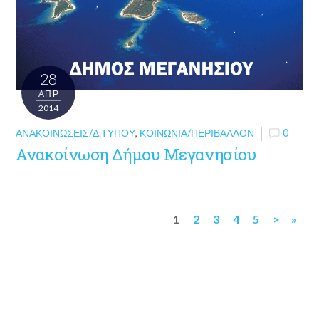
28
ΑΠΡ
2014
ΑΝΑΚΟΙΝΏΣΕΙΣ/Δ.ΤΎΠΟΥ
,
ΚΟΙΝΩΝΊΑ/ΠΕΡΙΒΆΛΛΟΝ
0
Ανακοίνωση Δήμου Μεγανησίου
1
2
3
4
5
>
»