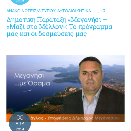
2014
ΑΝΑΚΟΙΝΏΣΕΙΣ/Δ.ΤΎΠΟΥ
,
ΑΥΤΟΔΙΟΙΚΗΤΙΚΆ
0
Δημοτική Παράταξη «Μεγανήσι –
«Μαζί στο Μέλλον»: Το πρόγραμμα
μας και οι δεσμεύσεις μας
30
ΑΠΡ
2014