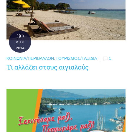
30
ΑΠΡ
2014
ΚΟΙΝΩΝΊΑ/ΠΕΡΙΒΆΛΛΟΝ
,
ΤΟΥΡΙΣΜΌΣ/ΤΑΞΊΔΙΑ
1
Τι αλλάζει στους αιγιαλούς