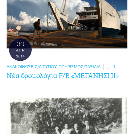
30
ΑΠΡ
2014
ΑΝΑΚΟΙΝΏΣΕΙΣ/Δ.ΤΎΠΟΥ
,
ΤΟΥΡΙΣΜΌΣ/ΤΑΞΊΔΙΑ
0
Νέα δρομολόγια F/B «ΜΕΓΑΝΗΣΙ ΙΙ»