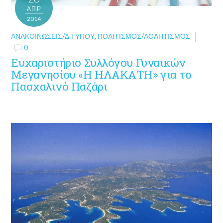
ΑΠΡ
2014
ΑΝΑΚΟΙΝΏΣΕΙΣ/Δ.ΤΎΠΟΥ
,
ΠΟΛΙΤΙΣΜΌΣ/ΑΘΛΗΤΙΣΜΌΣ
0
Ευχαριστήριο Συλλόγου Γυναικών
Μεγανησίου «Η ΗΛΑΚΑΤΗ» για το
Πασχαλινό Παζάρι