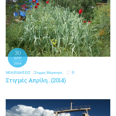
30
ΑΠΡ
2014
ΝΈΑ/ΕΙΔΉΣΕΙΣ
Στιγμες Μεγανησι
0
Στιγμές Απρίλη…(2014)