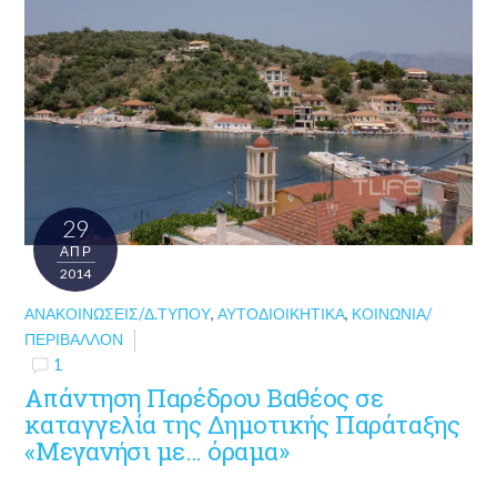
29
ΑΠΡ
2014
ΑΝΑΚΟΙΝΏΣΕΙΣ/Δ.ΤΎΠΟΥ
,
ΑΥΤΟΔΙΟΙΚΗΤΙΚΆ
,
ΚΟΙΝΩΝΊΑ/
ΠΕΡΙΒΆΛΛΟΝ
1
Απάντηση Παρέδρου Βαθέος σε
καταγγελία της Δημοτικής Παράταξης
«Μεγανήσι με… όραμα»