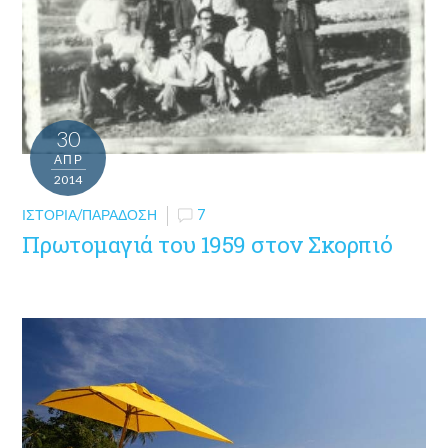
30
ΑΠΡ
2014
ΙΣΤΟΡΊΑ/ΠΑΡΆΔΟΣΗ
7
Πρωτομαγιά του 1959 στον Σκορπιό