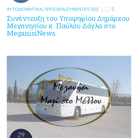
ΑΥΤΟΔΙΟΙΚΗΤΙΚΆ
,
ΠΡΌΣΩΠΑ/ΣΥΝΕΝΤΕΎΞΕΙΣ
3
Συνέντευξη του Υποψηφίου Δημάρχου
Μεγανησίου κ. Παύλου Δάγλα στο
MeganisiNews
29