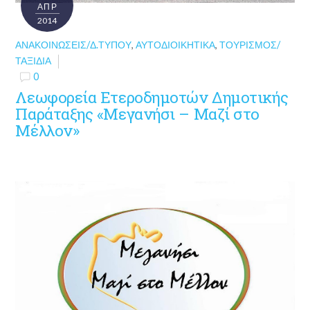
ΑΠΡ
2014
ΑΝΑΚΟΙΝΏΣΕΙΣ/Δ.ΤΎΠΟΥ
,
ΑΥΤΟΔΙΟΙΚΗΤΙΚΆ
,
ΤΟΥΡΙΣΜΌΣ/
ΤΑΞΊΔΙΑ
0
Λεωφορεία Ετεροδημοτών Δημοτικής
Παράταξης «Μεγανήσι – Μαζί στο
Mέλλον»