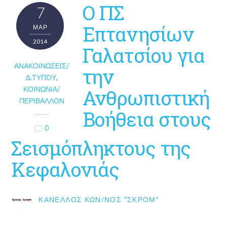
Ο ΠΣ
7
Επτανησίων
ΜΑΡ
2014
Γαλατσίου για
ΑΝΑΚΟΙΝΏΣΕΙΣ/
την
Δ.ΤΎΠΟΥ
,
ΚΟΙΝΩΝΊΑ/
Ανθρωπιστική
ΠΕΡΙΒΆΛΛΟΝ
Βοήθεια στους
0
Σεισμόπληκτους της
Κεφαλονιάς
ΚΑΝΈΛΛΟΣ ΚΩΝ/ΝΟΣ "ΣΚΡΟΜ"