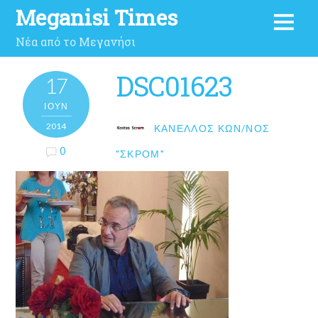
Meganisi Times
Νέα από το Μεγανήσι
DSC01623
17
ΙΟΎΝ
2014
ΚΑΝΈΛΛΟΣ ΚΩΝ/ΝΟΣ
0
"ΣΚΡΟΜ"