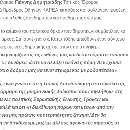
ύλακας,
Γιάννης Δημητριάδης
Τοπικός ΄Εφορος
ού
Πρόεδρος Οδηγών ΚΑΡΕΑ, εκπρόσωποι συλλόγων, φορέων,
 και πλήθος συνδημοτών και συνδημοτισσών μας.
το κείμενο του πολιτικού όρκου των δημοτικών συμβούλων και
 όρκος. Στη συνέχεια, ο κ. Κατωπόδης απεύθυνε έναν σύντομο
ρχές της νέας δημοτικής αρχής στην οποία ανέφερε
 γνωρίζοντας τις ευθύνες μας και δεσμευόμαστε ενώπιον
τις δυνάμεις ώστε να αλλάξει εικάνα η πόλη. Δεν έχουμε
ότι ο δρόμος μας θα είναι στρωμένος με ροδοπέταλα»
.
ς είναι γνωστό ότι η Τοπική Αυτοδιοίκηση στο σύνολό της
 μάρμαρο της μνημονιακής λαίλαπας που επιβλήθηκε στη
ένες πολιτικές Ευρωπαϊκής Ένωσης, Τρόικας και
λά και ότι «η διεκδίκηση πόρων και μέσων από την
ι για μας πρώτης προτεραιότητας ζήτημα! Δεν θα
 να διεκδικούμε μαζί με άλλους αγωνιστές αιρετούς τα