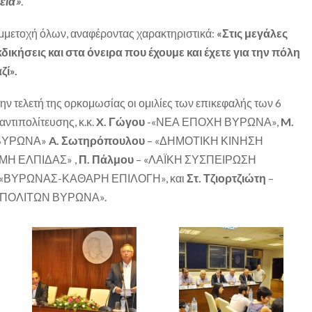
εία»
.
υμμετοχή όλων, αναφέροντας χαρακτηριστικά:
«Στις μεγάλες
κδικήσεις και στα όνειρα που έχουμε και έχετε για την πόλη
ζί».
ην τελετή της ορκομωσίας οι ομιλίες των επικεφαλής των 6
ντιπολίτευσης, κ.κ.
X. Γώγου
-«ΝΕΑ ΕΠΟΧΗ ΒΥΡΩΝΑ»,
M.
 ΒΥΡΩΝΑ»
A. Σωτηρόπουλου
– «ΔΗΜΟΤΙΚΗ ΚΙΝΗΣΗ
Η ΕΛΠΙΔΑΣ» ,
Π. Πάλμου
– «ΛΑΪΚΗ ΣΥΣΠΕΙΡΩΣΗ
 «ΒΥΡΩΝΑΣ-ΚΑΘΑΡΗ ΕΠΙΛΟΓΗ», και
Στ. Τζιορτζιώτη
–
ΠΟΛΙΤΩΝ ΒΥΡΩΝΑ».