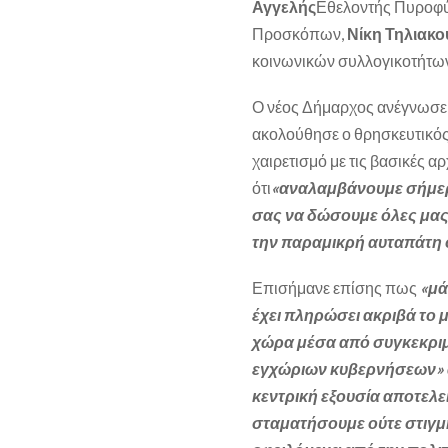
Αγγελής
Εθελοντής Πυροφ
Προσκόπων,
Νίκη Τηλιακ
κοινωνικών συλλογικοτήτων
Ο νέος Δήμαρχος ανέγνωσε 
ακολούθησε ο θρησκευτικός
χαιρετισμό με τις βασικές α
ότι
«αναλαμβάνουμε σήμερα
σας να δώσουμε όλες μας 
την παραμικρή αυταπάτη 
Επισήμανε επίσης πως
«μά
έχει πληρώσει ακριβά το
χώρα μέσα από συγκεκριμ
εγχώριων κυβερνήσεων» αλ
κεντρική εξουσία αποτελε
σταματήσουμε ούτε στιγμή