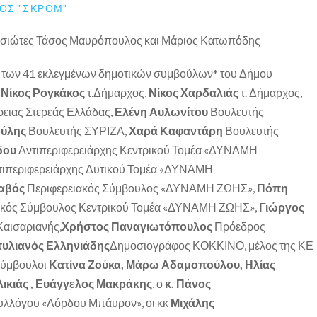
ΟΣ "ΣΚΡΟΜ"
νησιώτες Τάσος Μαυρόπουλος και Μάριος Κατωπόδης
ς των 41 εκλεγμένων δημοτικών συμβούλων* του Δήμου
:
Νίκος Ρογκάκος
τ.Δήμαρχος,
Νίκος Χαρδαλιάς
τ. Δήμαρχος,
ρειας Στερεάς Ελλάδας,
Ελένη Αυλωνίτου
Βουλευτής
ούλης
Βουλευτής ΣΥΡΙΖΑ,
Χαρά Καφαντάρη
Βουλευτής
δου
Αντιπεριφερειάρχης Κεντρικού Τομέα «ΔΥΝΑΜΗ
ιπεριφερειάρχης Δυτικού Τομέα «ΔΥΝΑΜΗ
αβός
Περιφερειακός Σύμβουλος «ΔΥΝΑΜΗ ΖΩΗΣ»,
Πόπη
ακός Σύμβουλος Κεντρικού Τομέα «ΔΥΝΑΜΗ ΖΩΗΣ»,
Γιώργος
αισαριανής,
Χρήστος Παναγιωτόπουλος
Πρόεδρος
τυλιανός Ελληνιάδης
Δημοσιογράφος ΚΟΚΚΙΝΟ, μέλος της ΚΕ
 σύμβουλοι
Κατίνα Ζούκα, Μάρω Αδαμοπούλου, Ηλίας
ικιάς , Ευάγγελος Μακράκης
, ο
κ. Πάνος
υλλόγου «Λόρδου Μπάυρον», οι κκ
Μιχάλης