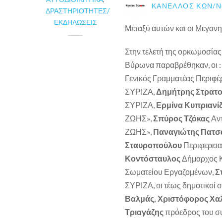
ΚΑΝΈΛΛΟΣ ΚΩΝ/Ν
ΔΡΑΣΤΗΡΙΌΤΗΤΕΣ/
ΕΚΔΗΛΏΣΕΙΣ
Μεταξύ αυτών και οι Μεγα
Στην τελετή της ορκωμοσία
Βύρωνα παραβρέθηκαν, οι 
Γενικός Γραμματέας Περιφέ
ΣΥΡΙΖΑ,
Δημήτρης Στρατ
ΣΥΡΙΖΑ,
Ερμίνα Κυπριανί
ΖΩΗΣ»,
Σπύρος Τζόκας
Αντ
ΖΩΗΣ»,
Παναγιώτης Πατσ
Σταυροπούλου
Περιφερει
Κοντόσταυλος
Δήμαρχος Κ
Σωματείου Εργαζομένων,
Σ
ΣΥΡΙΖΑ, οι τέως δημοτικοί
Βαλμάς, Χριστόφορος Χαλ
Τριαγάζης
πρόεδρος του σ