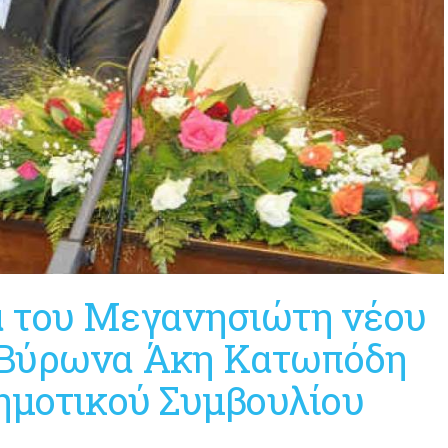
 του Μεγανησιώτη νέου
Βύρωνα Άκη Κατωπόδη
ημοτικού Συμβουλίου