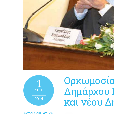
Ορκωμοσία
1
Δημάρχου 
ΣΕΠ
και νέου Δ
2014
ΑΥΤΟΔΙΟΙΚΗΤΙΚΆ
,