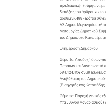
τηλεδιάσκεψη) σύμφωνα με 
διατάξεις του άρθρου 67 το
αριθμ.εγκ.488 «τρόποι σύγ
ΔΣ Δήμου Μεγανησίου «Από
Λειτουργίας Δημοτικού Συ
του Δήμου
, στο Κατωμέρι, 
Ενημέρωση Δημάρχου
Θέμα 1ο: Αποδοχή όρων για 
Παρ/κων και Δανείων από π
584.424,40€ συμπεριλαμβαν
Αναβάθμιση του Δημοτικού
(Εισηγητής κος Κατοπόδης 
Θέμα 2ο: Παροχή γενικής ε
Υπευθύνου Λογαριασμού (Υπ