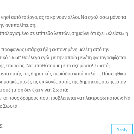
ο νησί αυτό το έργο, ας το κρίνουν άλλοι. Να σχολιάσω μόνο τα
ην αντιπολίτευση.
ϋπολογισμένο σε επίπεδο λεπτών, σημαίνει ότι έχει «κλείσει» η
, προφανώς υπάρχει ήδη εκπονημένη μελέτη από την
τικό “deal”, θα έλεγα εγώ, με την οποία μελέτη φωτογραφίζεται
ης εταιρείας. Να υποθέσουμε με το αζημίωτο! Σωστά;
ζοντα αυτής της δημοτικής περιόδου κατά πολύ …. Πόσο ηθικό
δημοτικές αρχές τις επιλογές αυτής της δημοτικής αρχής, όταν
α συζήτηση δεν έχει γίνει! Σωστά;
ν και τους δρόμους που προβλέπεται να ηλεκτροφωτιστούν; Να
ι; Σωστά;
Σ
Reply