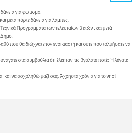
 δάνεια για φωτισμό.
αι μετά πάρτε δάνεια για λάμπες.
εχνικά Προγράμματα των τελευταίων 3 ετών , και μετά
 Δήμο.
 Βαθύ που θα διώχνατε τον ενοικιαστή και ούτε που τολμήσατε να
ουνάγατε στα συμβούλια ότι έλειπαν, τις βγάλατε ποτέ; Ή λέγατε
ι και να ασχοληθώ μαζί σας. Άχρηστα χρόνια για το νησί