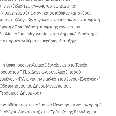
την εγκύκλιο 1237
/94548/06-11-2023
,
τις
υ Ν.3852/2010 όπως αντικαταστάθηκαν και ισχύουν,
κλησης συλλογικών οργάνων» και την 34/2025 απόφαση
φαση ΔΣ για έκδοση απόφασης κανονισμού
μβουλίου Δήμου Μεγανησίου»
στο Δημοτικό Κατάστημα
με τα παρακάτω θέματα ημερήσιας διάταξης:
τη λήψη τοκοχρεολυτικού δανείου από το Ταμείο
όρους του Τ.Π. & Δανείων, συνολικού ποσού
ομένου ΦΠΑ €, για την εκτέλεση του έργου «Ενεργειακή
 Οδοφωτισμού του Δήμου Μεγανησίου».
Γεράσιμος, Δήμαρχος )
ξουσιοδότησης στον Δήμαρχο Μεγανησίου για τον ορισμό
ολόγου Διαχειριστή) στην Τράπεζα της Ελλάδος και