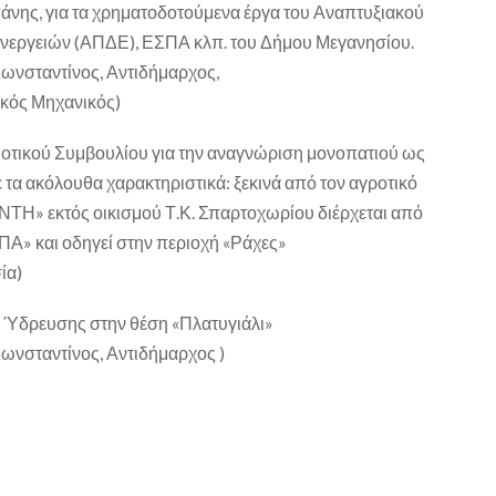
νης, για τα χρηματοδοτούμενα έργα του Αναπτυξιακού
εργειών (ΑΠΔΕ), ΕΣΠΑ κλπ. του Δήμου Μεγανησίου.
ωνσταντίνος, Αντιδήμαρχος,
κός Μηχανικός)
τικού Συμβουλίου για την αναγνώριση μονοπατιού ως
 τα ακόλουθα χαρακτηριστικά: ξεκινά από τον αγροτικό
Η» εκτός οικισμού Τ.Κ. Σπαρτοχωρίου διέρχεται από
ΠΑ» και οδηγεί στην περιοχή «Ράχες»
ία)
υ Ύδρευσης στην θέση «Πλατυγιάλι»
ωνσταντίνος, Αντιδήμαρχος )