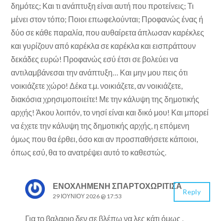
δημότες; Και τι ανάπτυξη είναι αυτή που προτείνεις; Τι
μένει στον τόπο; Ποιοι επωφελούνται; Προφανώς ένας ή
δύο σε κάθε παραλία, που αυθαίρετα άπλωσαν καρέκλες
και γυρίζουν από καρέκλα σε καρέκλα και εισπράττουν
δεκάδες ευρώ! Προφανώς εσύ έτσι σε βολεύει να
αντιλαμβάνεσαι την ανάπτυξη… Και μην μου πεις ότι
νοικιάζετε χώρο! Δέκα τ.μ. νοικιάζετε, αν νοικιάζετε,
διακόσια χρησιμοποιείτε! Με την κάλυψη της δημοτικής
αρχής! Άκου λοιπόν, το νησί είναι και δικό μου! Και μπορεί
να έχετε την κάλυψη της δημοτικής αρχής, η επόμενη
όμως που θα έρθει, όσο και αν προσπαθήσετε κάποιοι,
όπως εσύ, θα το ανατρέψει αυτό το καθεστώς.
ΕΝΟΧΛΗΜΈΝΗ ΣΠΑΡΤΟΧΩΡΙΤΙΣΑ
Reply
29 ΙΟΥΝΊΟΥ 2026 @ 17:53
Για το βαλαριο δεν σε βλέπω να λες κάτι όμως .