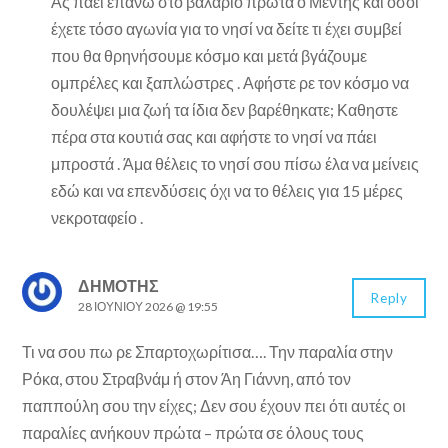
Ας πάει επάνω στο βαλαριο πρώτα ο Μέντης και όσοι
έχετε τόσο αγωνία για το νησί να δείτε τι έχει συμβεί
που θα θρηνήσουμε κόσμο και μετά βγάζουμε
ομπρέλες και ξαπλώστρες . Αφήστε ρε τον κόσμο να
δουλέψει μια ζωή τα ίδια δεν βαρέθηκατε; Καθηστε
πέρα στα κουτιά σας και αφήστε το νησί να πάει
μπροστά . Άμα θέλεις το νησί σου πίσω έλα να μείνεις
εδώ και να επενδύσεις όχι να το θέλεις για 15 μέρες
νεκροταφείο .
ΔΗΜΟΤΗΣ
Reply
28 ΙΟΥΝΊΟΥ 2026 @ 19:55
Τι να σου πω ρε Σπαρτοχωρίτισα…. Την παραλία στην
Ρόκα, στου Στραβνάμ ή στον Άη Γιάννη, από τον
παππούλη σου την είχες; Δεν σου έχουν πει ότι αυτές οι
παραλίες ανήκουν πρώτα – πρώτα σε όλους τους