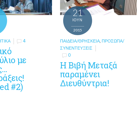
21
ΙΟΎΝ
2015
ΗΤΙΚΆ
4
ΠΑΙΔΕΊΑ/ΘΡΗΣΚΕΊΑ
,
ΠΡΌΣΩΠΑ/
ΣΥΝΕΝΤΕΎΞΕΙΣ
ικό
0
ύλιο με
Η Βιβή Μεταξά
ς…
παραμένει
άξεις!
Διευθύντρια!
ed #2)