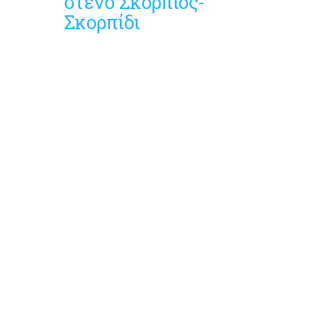
στενό Σκορπιός-
Σκορπίδι