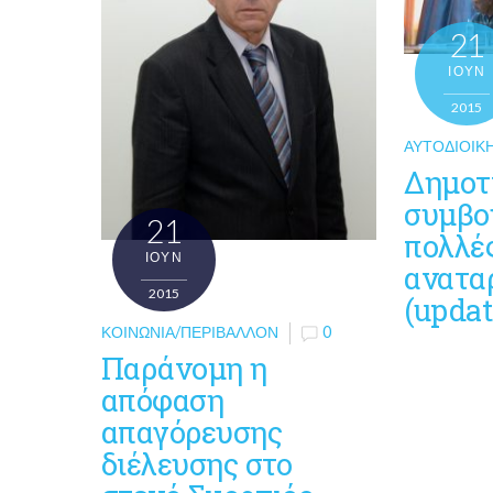
21
ΙΟΎΝ
2015
ΑΥΤΟΔΙΟΙΚ
Δημοτ
συμβο
21
πολλέ
ΙΟΎΝ
αναταρ
2015
(updat
ΚΟΙΝΩΝΊΑ/ΠΕΡΙΒΆΛΛΟΝ
0
Παράνομη η
απόφαση
απαγόρευσης
διέλευσης στο