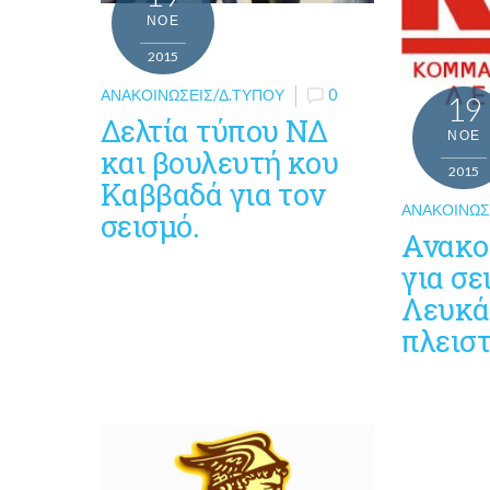
ΝΟΈ
2015
ΑΝΑΚΟΙΝΏΣΕΙΣ/Δ.ΤΎΠΟΥ
0
19
Δελτία τύπου ΝΔ
ΝΟΈ
και βουλευτή κου
2015
Καββαδά για τον
ΑΝΑΚΟΙΝΏΣ
σεισμό.
Ανακο
για σε
Λευκά
πλεισ