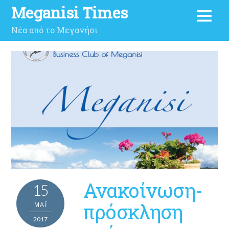
Meganisi Times
Νέα από το Μεγανήσι
Ανακοίνωση-
15
πρόσκληση
ΜΑΪ́
2017