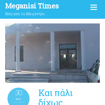
Meganisi Times
Νέα από το Μεγανήσι
Και πάλι
30
δίχως
ΑΥΓ