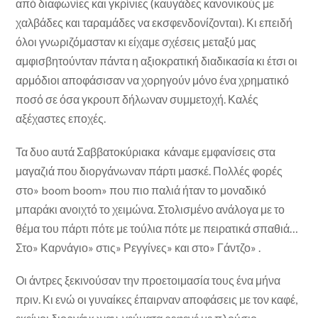
από διαφωνίες και γκρίνιες (καυγάδες κανονικούς με
χαλβάδες και ταραμάδες να εκσφενδονίζονται). Κι επειδή
όλοι γνωριζόμασταν κι είχαμε σχέσεις μεταξύ μας
αμφισβητούνταν πάντα η αξιοκρατική διαδικασία κι έτσι οι
αρμόδιοι αποφάσισαν να χορηγούν μόνο ένα χρηματικό
ποσό σε όσα γκρουπ δήλωναν συμμετοχή. Καλές
αξέχαστες εποχές.
Τα δυο αυτά Σαββατοκύριακα κάναμε εμφανίσεις στα
μαγαζιά που διοργάνωναν πάρτι μασκέ. Πολλές φορές
στο» boom boom» που πιο παλιά ήταν το μοναδικό
μπαράκι ανοιχτό το χειμώνα. Στολισμένο ανάλογα με το
θέμα του πάρτι πότε με τούλια πότε με πειρατικά σπαθιά…
Στο» Καρνάγιο» στις» Ρεγγίνες» και στο» Γάντζο» .
Οι άντρες ξεκινούσαν την προετοιμασία τους ένα μήνα
πριν. Κι ενώ οι γυναίκες έπαιρναν αποφάσεις με τον καφέ,