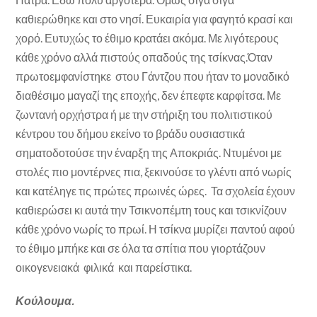
καθιερώθηκε και στο νησί. Ευκαιρία για φαγητό κρασί και
χορό. Ευτυχώς το έθιμο κρατάει ακόμα. Με λιγότερους
κάθε χρόνο αλλά πιστούς οπαδούς της τσίκνας.Όταν
πρωτοεμφανίστηκε στου Γάντζου που ήταν το μοναδικό
διαθέσιμο μαγαζί της εποχής, δεν έπεφτε καρφίτσα. Με
ζωντανή ορχήστρα ή με την στήριξη του πολιτιστικού
κέντρου του δήμου εκείνο το βράδυ ουσιαστικά
σηματοδοτούσε την έναρξη της Αποκριάς. Ντυμένοι με
στολές πιο μοντέρνες πια, ξεκινούσε το γλέντι από νωρίς
και κατέληγε τις πρώτες πρωινές ώρες. Τα σχολεία έχουν
καθιερώσει κι αυτά την Τσικνοπέμτη τους και τσικνίζουν
κάθε χρόνο νωρίς το πρωί. Η τσίκνα μυρίζει παντού αφού
το έθιμο μπήκε και σε όλα τα σπίτια που γιορτάζουν
οικογενειακά φιλικά και παρείστικα.
Κούλουμα.