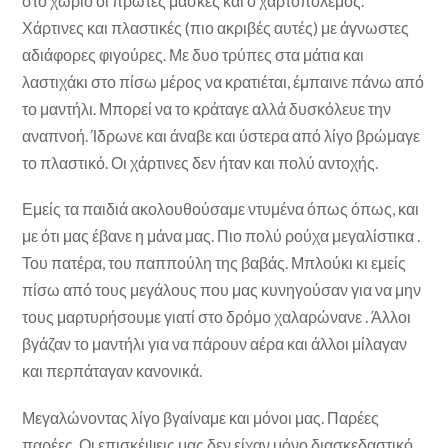
στο χωριό οι πρώτες μάσκες και ο χαρτοπόλεμος.
Χάρτινες και πλαστικές (πιο ακριβές αυτές) με άγνωστες
αδιάφορες φιγούρες. Με δυο τρύπες στα μάτια και
λαστιχάκι στο πίσω μέρος να κρατιέται, έμπαινε πάνω από
το μαντήλι. Μπορεί να το κράταγε αλλά δυσκόλευε την
αναπνοή. Ίδρωνε και άναβε και ύστερα από λίγο βρώμαγε
το πλαστικό. Οι χάρτινες δεν ήταν και πολύ αντοχής.
Εμείς τα παιδιά ακολουθούσαμε ντυμένα όπως όπως, και
με ότι μας έβανε η μάνα μας. Πιο πολύ ρούχα μεγαλίστικα .
Του πατέρα, του παππούλη της βαβάς. Μπλούκι κι εμείς
πίσω από τους μεγάλους που μας κυνηγούσαν για να μην
τους μαρτυρήσουμε γιατί στο δρόμο χαλαρώνανε . Άλλοι
βγάζαν το μαντήλι για να πάρουν αέρα και άλλοι μίλαγαν
και περπάταγαν κανονικά.
Μεγαλώνοντας λίγο βγαίναμε και μόνοι μας. Παρέες
παρέες. Οι επισκέψεις μας δεν είχαν μόνο διασκεδαστικό