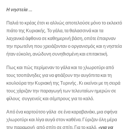
Η νηστεία …
Παλιά το κρέας έτσι κι αλλιώς αποτελούσε μόνο το εκλεκτό
πιάτο της Κυριακής. Το γάλα, τα θαλασσινά και τα
λαχανικά άφθονα σε καθημερινή βάση, οπότε έπαιρναν
την πρωτεΐνη που χρειάζονταν ο οργανισμός και η νηστεία
ήταν εύκολη, ανώδυνη συνηθισμένη και επιτακτική.
Πως και πώς περίμεναν το γάλα και το χλωροτύρι από
τους τσοπάνηδες για να φτιάξουν την αυγόπιτα και τη
κουλούρα την Κυριακή της Τυρινής . Κι εκείνοι με τη σειρά
τους χάριζαν την παραγωγή των τελευταίων ημερών σε
φίλους συγγενείς και σέμπρους για το καλό.
Από ένα καρτούτσο γάλα σε ένα καραβανάκι, μια σφήνα
χλωροτύρι και λίγα αυγά στον καθένα. Γύριζαν όλη μέρα
την παραμονή από σπίτι σε σπίτι. Για το καλό,
«για να