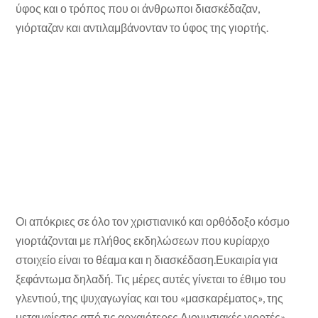
ύφος και ο τρόπος που οι άνθρωποι διασκέδαζαν,
γιόρταζαν και αντιλαμβάνονταν το ύφος της γιορτής.
Οι απόκριες σε όλο τον χριστιανικό και ορθόδοξο κόσμο
γιορτάζονται με πλήθος εκδηλώσεων που κυρίαρχο
στοιχείο είναι το θέαμα και η διασκέδαση.Ευκαιρία για
ξεφάντωμα δηλαδή. Τις μέρες αυτές γίνεται το έθιμο του
γλεντιού, της ψυχαγωγίας και του «μασκαρέματος», της
μεταμφίεσης,από τις αρχαιότερες Διονυσιακές γιορτές»