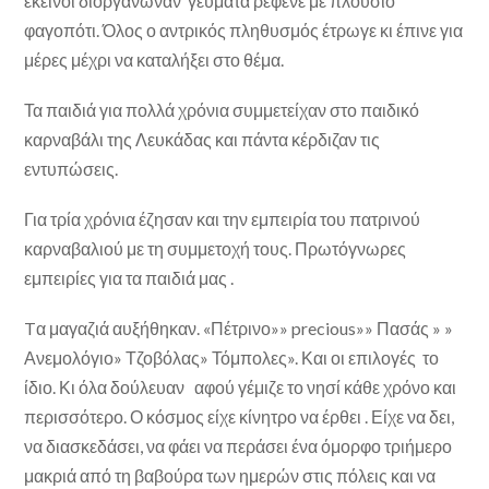
εκείνοι διοργάνωναν γεύματα ρεφενέ με πλούσιο
φαγοπότι. Όλος ο αντρικός πληθυσμός έτρωγε κι έπινε για
μέρες μέχρι να καταλήξει στο θέμα.
Τα παιδιά για πολλά χρόνια συμμετείχαν στο παιδικό
καρναβάλι της Λευκάδας και πάντα κέρδιζαν τις
εντυπώσεις.
Για τρία χρόνια έζησαν και την εμπειρία του πατρινού
καρναβαλιού με τη συμμετοχή τους. Πρωτόγνωρες
εμπειρίες για τα παιδιά μας .
Tα μαγαζιά αυξήθηκαν. «Πέτρινο»» precious»» Πασάς » »
Ανεμολόγιο» Τζοβόλας» Τόμπολες». Και οι επιλογές το
ίδιο. Κι όλα δούλευαν αφού γέμιζε το νησί κάθε χρόνο και
περισσότερο. Ο κόσμος είχε κίνητρο να έρθει . Είχε να δει,
να διασκεδάσει, να φάει να περάσει ένα όμορφο τριήμερο
μακριά από τη βαβούρα των ημερών στις πόλεις και να