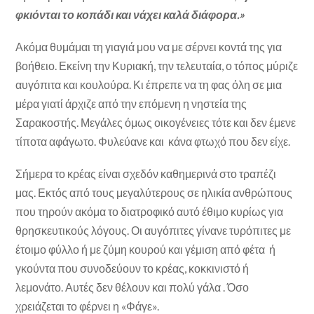
φκιόνται το κοπάδι και νάχει καλά διάφορα.»
Ακόμα θυμάμαι τη γιαγιά μου να με σέρνει κοντά της για
βοήθειο. Εκείνη την Κυριακή, την τελευταία, ο τόπος μύριζε
αυγόπιτα και κουλούρα. Κι έπρεπε να τη φας όλη σε μια
μέρα γιατί άρχιζε από την επόμενη η νηστεία της
Σαρακοστής. Μεγάλες όμως οικογένειες τότε και δεν έμενε
τίποτα αφάγωτο. Φυλεύανε και κάνα φτωχό που δεν είχε.
Σήμερα το κρέας είναι σχεδόν καθημερινά στο τραπέζι
μας. Εκτός από τους μεγαλύτερους σε ηλικία ανθρώπους
που τηρούν ακόμα το διατροφικό αυτό έθιμο κυρίως για
θρησκευτικούς λόγους. Οι αυγόπιτες γίνανε τυρόπιτες με
έτοιμο φύλλο ή με ζύμη κουρού και γέμιση από φέτα ή
γκούντα που συνοδεύουν το κρέας, κοκκινιστό ή
λεμονάτο. Αυτές δεν θέλουν και πολύ γάλα . Όσο
χρειάζεται το φέρνει η «Φάγε».