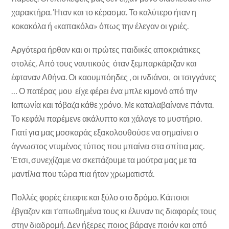
χαρακτήρα. Ήταν και το κέρασμα. Το καλύτερο ήταν η
κοκακόλα ή «καπακόλα» όπως την έλεγαν οι γριές.
Αργότερα ήρθαν και οι πρώτες παιδικές αποκριάτικες
στολές. Από τους ναυτικούς όταν ξεμπαρκάριζαν και
έφταναν Αθήνα. Οι καουμπόηδες , οι ινδιάνοι, οι τσιγγάνες
… Ο πατέρας μου είχε φέρει ένα μπλε κιμονό από την
Ιαπωνία και τόβαζα κάθε χρόνο. Με καταλαβαίνανε πάντα.
Το κεφάλι παρέμενε ακάλυπτο και χάλαγε το μυστήριο.
Γιατί για μας μοσκαράς εξακολουθούσε να σημαίνει ο
άγνωστος ντυμένος τύπος που μπαίνει στα σπίτια μας.
Έτσι, συνεχίζαμε να σκεπάζουμε τα μούτρα μας με τα
μαντίλια που τώρα πια ήταν χρωματιστά.
Πολλές φορές έπεφτε και ξύλο στο δρόμο. Κάποιοι
έβγαζαν και τ’απωθημένα τους κι έλυναν τις διαφορές τους
στην διαδρομή. Δεν ήξερες ποιος βάραγε ποιόν και από