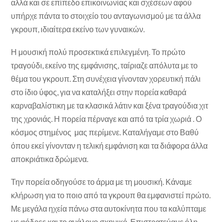
αλλά και σε επίπεδο επικοινωνίας και σχέσεων αφού
υπήρχε πάντα το στοιχείο του ανταγωνισμού με τα άλλα
γκρουπ, ιδιαίτερα εκείνο των γυναικών.
Η μουσική πολύ προσεκτικά επιλεγμένη. Το πρώτο
τραγούδι, εκείνο της εμφάνισης, ταίριαζε απόλυτα με το
θέμα του γκρουπ. Στη συνέχεια γίνονταν χορευτική πάλι
στο ίδιο ύφος, για να καταλήξει στην πορεία καθαρά
καρναβαλίστικη με τα κλασικά λάτιν και ξένα τραγούδια χιτ
της χρονιάς. Η πορεία πέρναγε και από τα τρία χωριά . Ο
κόσμος στημένος μας περίμενε. Καταλήγαμε στο Βαθύ
όπου εκεί γίνονταν η τελική εμφάνιση και τα διάφορα άλλα
αποκριάτικα δρώμενα.
Την πορεία οδηγούσε το άρμα με τη μουσική. Κάναμε
κλήρωση για το ποιο από τα γκρουπ θα εμφανιστεί πρώτο.
Με μεγάλα ηχεία πάνω στα αυτοκίνητα που τα καλύπταμε
με φόδρες και το ανάλογο σκηνικό. Επιστρατεύαμε όλη