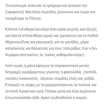
Τα κούλουμα έκλειναν το τριήμερο και άνοιγαν την
Σαρακοστή. Μια άλλη περίοδος ξεκινούσε και τώρα πια
περιμέναμε το Πάσχα.
Κάποτε η Καθαρά Δευτέρα ήταν μέρα γιορτής και εξοχής
για όλα τα σπίτια.Μέρα χαράς και χαρταετού για τα παιδιά.
Μέρα κουζίνας και μαγειρικής για τις μανάδες, μέρα
κατασκευής και θάλασσας για τους πατεράδες. Και τι δεν
θυμάμαι από εκείνες τις παλιές καθαροδευτέρες!
Από νωρίς η μάνα έφτιαχνε το σαρακοστιανό μενού.
Νταραμά, νερόβραστους γίγαντες ή φασολάδα, χταπόδι,
πατάτες κοκκινιστές, λάχανα, ντομάτες ελιές και χαλβά..
Ετοίμαζε τις κόφες με τα μαχαιροπίρουνα, τα πιατικά και
τα ποτά. Κρασί και νερό. Πέταγε μέσα και λίγα λεμόνια κι
ένα μπουκαλάκι λάδι. Αρκεί να βοηθούσε ο καιρός.