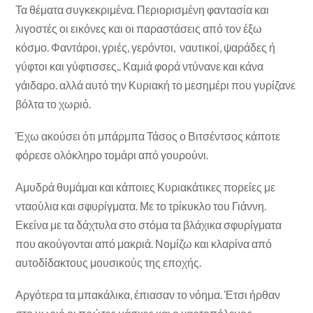
Τα θέματα συγκεκριμένα. Περιορισμένη φαντασία και
λιγοστές οι εικόνες και οι παραστάσεις από τον έξω
κόσμο. Φαντάροι, γριές, γερόντοι, ναυτικοί, ψαράδες ή
γύφτοι και γύφτισσες.. Καμιά φορά ντύνανε και κάνα
γάιδαρο. αλλά αυτό την Κυριακή το μεσημέρι που γυρίζανε
βόλτα το χωριό.
Έχω ακούσει ότι μπάρμπα Τάσος ο Βιτσέντσος κάποτε
φόρεσε ολόκληρο τομάρι από γουρούνι.
Αμυδρά θυμάμαι και κάποιες Κυριακάτικες πορείες με
νταούλια και σφυρίγματα. Με το τρίκυκλο του Γιάννη.
Εκείνα με τα δάχτυλα στο στόμα τα βλάχικα σφυρίγματα
που ακούγονται από μακριά. Νομίζω και κλαρίνα από
αυτοδίδακτους μουσικούς της εποχής.
Αργότερα τα μπακάλικα, έπιασαν το νόημα. Έτσι ήρθαν