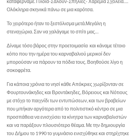
καταφέρναμε. Πλοία-Σαλούν-Σπηλιές- Χαρέμια Σχολεία….
Ολόκληρα σκηνικά πάνω σε μια καρότσα.
Το χειρότερο ήταν το ξεστόλισμα μετά.Μεγάλη η
στεναχώρια. Σαν να χαλάγαμε το σπίτι μας…
Δίναμε τόσο βάρος στην προετοιμασία και κάναμε τέτοιο
κόπο που την ημέρα του καρναβαλιού μερικοί δεν
μπορούσαν να πάρουν τα πόδια τους. Βοηθούσε λίγο η
σοκοφρέτα.
Για κάποια χρόνια το νησί κάθε Απόκριες χωρίζονταν σε
Φουρτουνάκηδες και Βροντάκηδες, Βόρειους και Νότιους
με στόχο το παιχνίδι των εντυπώσεων, και των βραβείων
που μπήκαν αργότερα από το πολιτιστικό κέντρο σε μια
προσπάθεια να ενισχύσει τα κίνητρα των καρναβαλιστών
και να παράξουν πλουσιότερο θέαμα. Με την δημιουργία
του Δήμου το 1990 το γυμνάσιο ενισχύθηκε και στηρίχτηκε