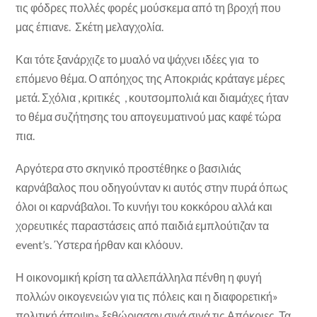
τις φόδρες πολλές φορές μούσκεμα από τη βροχή που
μας έπιανε. Σκέτη μελαγχολία.
Και τότε ξανάρχιζε το μυαλό να ψάχνει ιδέες για το
επόμενο θέμα. Ο απόηχος της Αποκριάς κράταγε μέρες
μετά. Σχόλια , κριτικές , κουτσομπολιά και διαμάχες ήταν
το θέμα συζήτησης του απογευματινού μας καφέ τώρα
πια.
Αργότερα στο σκηνικό προστέθηκε ο βασιλιάς
καρνάβαλος που οδηγούνταν κι αυτός στην πυρά όπως
όλοι οι καρνάβαλοι. Το κυνήγι του κοκκόρου αλλά και
χορευτικές παραστάσεις από παιδιά εμπλούτιζαν τα
event’s. Ύστερα ήρθαν και κλόουν.
Η οικονομική κρίση τα αλλεπάλληλα πένθη η φυγή
πολλών οικογενειών για τις πόλεις και η διαφορετική»
πολιτική άποψη» ξεθώριασαν σιγά σιγά τις Απόκριες. Τα