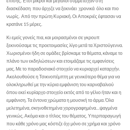
επίσης. Έτσι μικροί και μεγάλοι συμμετείχαν στη
διασκέδαση που άρχιζε να ξεκινάει χρονικά όλο και πιο
νωρίς. Από την πρώτη Κυριακή. Οι Αποκριές έφτασαν να
κρατάνε 15 μέρες.
Κι εμείς γονείς πια, και μοιρασμένοι σε γκρουπ
ξεκινούσαμε τις προετοιμασίες λίγο μετά τα Χριστούγεννα.
Χωρισμένοι ήδη σε ομάδες βρίσκαμε τα θέματα, κάναμε το
πλάνο των εκδηλώσεων και ετοιμάζαμε τις εμφανίσεις
μας. Με το παραδοσιακό στοιχείο να κυριαρχεί καταρχήν.
Ακολουθούσε η Τσικνοπέμπτη με γενικότερο θέμα για να
ολοκληρωθεί με την κύρια εμφάνιση του καρναβαλιού
όπου εκεί κυρίαρχο στοιχείο εκτός από το γέλιο ήταν και η
εμφάνιση. Τα έντονα χρώματα η μουσική το άρμα. Όλα
μελετημένα, σκηνοθετημένα χορογραφημένα…ψαγμένα
γενικώς. Ακόμα και ο τίτλος του θέματος. Υπερπαραγωγή
που κάθε χρόνο μας κόστιζε όχι μόνο σε χρήμα και χρόνο