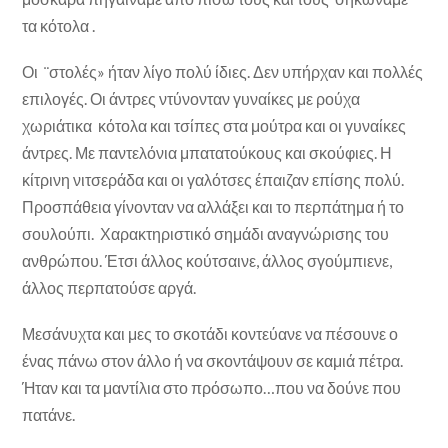
τα κότολα .
Οι ¨στολές» ήταν λίγο πολύ ίδιες. Δεν υπήρχαν και πολλές
επιλογές. Οι άντρες ντύνονταν γυναίκες με ρούχα
χωριάτικα κότολα και τσίπες στα μούτρα και οι γυναίκες
άντρες. Με παντελόνια μπατατούκους και σκούφιες. Η
κίτρινη νιτσεράδα και οι γαλότσες έπαιζαν επίσης πολύ.
Προσπάθεια γίνονταν να αλλάξει και το περπάτημα ή το
σουλούπι. Χαρακτηριστικό σημάδι αναγνώρισης του
ανθρώπου. Έτσι άλλος κούτσαινε, άλλος σγούμπιενε,
άλλος περπατούσε αργά.
Μεσάνυχτα και μες το σκοτάδι κοντεύανε να πέσουνε ο
ένας πάνω στον άλλο ή να σκοντάψουν σε καμιά πέτρα.
Ήταν και τα μαντίλια στο πρόσωπο…που να δούνε που
πατάνε.