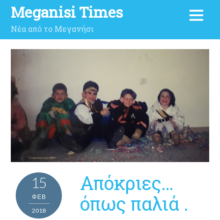
Meganisi Times
Νέα από το Μεγανήσι
Απόκριες…
15
όπως παλιά .
ΦΕΒ
2018