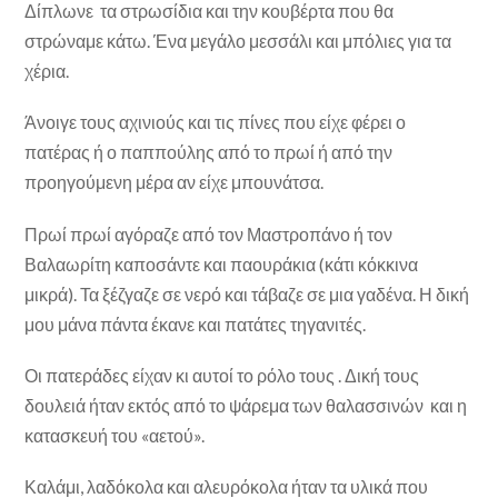
Δίπλωνε τα στρωσίδια και την κουβέρτα που θα
στρώναμε κάτω. Ένα μεγάλο μεσσάλι και μπόλιες για τα
χέρια.
Άνοιγε τους αχινιούς και τις πίνες που είχε φέρει ο
πατέρας ή ο παππούλης από το πρωί ή από την
προηγούμενη μέρα αν είχε μπουνάτσα.
Πρωί πρωί αγόραζε από τον Μαστροπάνο ή τον
Βαλαωρίτη καποσάντε και παουράκια (κάτι κόκκινα
μικρά). Τα ξέζγαζε σε νερό και τάβαζε σε μια γαδένα. Η δική
μου μάνα πάντα έκανε και πατάτες τηγανιτές.
Οι πατεράδες είχαν κι αυτοί το ρόλο τους . Δική τους
δουλειά ήταν εκτός από το ψάρεμα των θαλασσινών και η
κατασκευή του «αετού».
Καλάμι, λαδόκολα και αλευρόκολα ήταν τα υλικά που