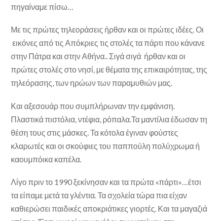
πηγαίναμε πίσω…
Με τις πρώτες τηλεοράσεις ήρθαν και οι πρώτες ιδέες. Οι
εικόνες από τις Απόκριες τις στολές τα πάρτι που κάνανε
στην Πάτρα και στην Αθήνα.. Σιγά σιγά ήρθαν και οι
πρώτες στολές στο νησί, με θέματα της επικαιρότητας, της
τηλεόρασης, των ηρώων των παραμυθιών μας.
Και αξεσουάρ που συμπλήρωναν την εμφάνιση.
Πλαστικά πιστόλια, ντέφια, ρόπαλα.Τα μαντίλια έδωσαν τη
θέση τους στις μάσκες. Τα κότολα έγιναν φούστες
κλαρωτές και οι σκούφιες του παππούλη πολύχρωμα ή
καουμπόικα καπέλα.
Λίγο πριν το 1990 ξεκίνησαν και τα πρώτα «πάρτι»…έτσι
τα είπαμε μετά τα γλέντια. Τα σχολεία τώρα πια είχαν
καθιερώσει παιδικές αποκριάτικες γιορτές. Και τα μαγαζιά