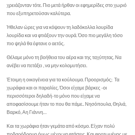
χρειάζονταν τότε. Πιο μετά ήρθαν οι εφημερίδες στο χωριό
που εξυπηρετούσαν καλύτερα.
Ήθελαν ώρες για να κόψουν τη λαδόκολλα λουρίδα
λουρίδα και να φτιάξουν την ουρά. Όσο πιο μεγάλη τόσο
πιο ψηλά θα έφτανε ο αετός.
Θέλαμε μόνο τη βοήθεια του αέρα και της ταχύτητας. Να
ανέβει να πετάξει , να μην κολομυτήσει.
Έτοιμη η οικογένεια για τα κούλουμα. Προορισμός; Τα
χωράφια και οι παραλίες. Όσοι είχαμε βάρκες -οι
περισσότεροι δηλαδή-το μόνο που είχαμε να
αποφασίσουμε ήταν το που θα πάμε.. Νησόπουλα, Θηλιά,
Βαρκό, Αη Γιάννη…
Και τα χωράφια ήταν γεμάτα από κόσμο. Είχαν πολύ
ποδαρόδρομο όμως μέχρι να φτάσεις. Και φορτωμένος με