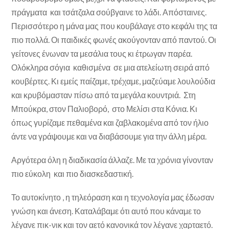
πράγματα και τσάτζαλα σούβγαινε το λάδι. Απόσταινες.
Περισσότερο η μάνα μας που κουβάλαγε στο κεφάλι της τα
πιο πολλά. Οι παιδικές φωνές ακούγονταν από παντού. Οι
γείτονες ένωναν τα μεσάλια τους κι έτρωγαν παρέα.
Ολόκληρα σόγια καθισμένα σε μια ατελείωτη σειρά από
κουβέρτες. Κι εμείς παίζαμε, τρέχαμε, μαζεύαμε λουλούδια
και κρυβόμασταν πίσω από τα μεγάλα κουντριά. Στη
Μπούκρα, στον Παλιοβορό, στο Μελίσι στα Κόνια. Κι
όπως γυρίζαμε πεθαμένα και ζαβλακομένα από τον ήλιο
άντε να γράψουμε και να διαβάσουμε για την άλλη μέρα.
Αργότερα όλη η διαδικασία άλλαζε. Με τα χρόνια γίνονταν
πιο εύκολη και πιο διασκεδαστική.
Το αυτοκίνητο , η τηλεόραση και η τεχνολογία μας έδωσαν
γνώση και άνεση. Καταλάβαμε ότι αυτό που κάναμε το
λέγανε πικ-νικ και τον αετό κανονικά τον λέγανε χαρταετό.