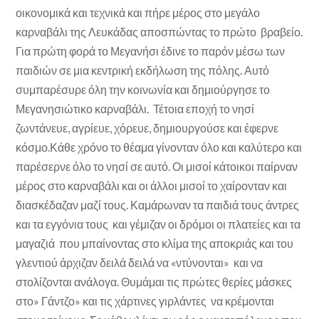
οικονομικά και τεχνικά και πήρε μέρος στο μεγάλο
καρναβάλι της Λευκάδας αποσπώντας το πρώτο βραβείο.
Για πρώτη φορά το Μεγανήσι έδινε το παρόν μέσω των
παιδιών σε μια κεντρική εκδήλωση της πόλης. Αυτό
συμπαρέσυρε όλη την κοινωνία και δημιούργησε το
Μεγανησιώτικο καρναβάλι. Τέτοια εποχή το νησί
ζωντάνευε, αγρίευε, χόρευε, δημιουργούσε και έφερνε
κόσμο.Κάθε χρόνο το θέαμα γίνονταν όλο και καλύτερο και
παρέσερνε όλο το νησί σε αυτό. Οι μισοί κάτοικοι παίρναν
μέρος στο καρναβάλι και οι άλλοι μισοί το χαίρονταν και
διασκέδαζαν μαζί τους. Καμάρωναν τα παιδιά τους άντρες
και τα εγγόνια τους και γέμιζαν οι δρόμοι οι πλατείες και τα
μαγαζιά που μπαίνοντας στο κλίμα της αποκριάς και του
γλεντιού άρχιζαν δειλά δειλά να «ντύνονται» και να
στολίζονται ανάλογα. Θυμάμαι τις πρώτες θερίες μάσκες
στο» Γάντζο» και τις χάρτινες γιρλάντες να κρέμονται