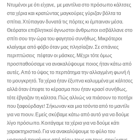
Ντυμένοι με ότι είχανε, με μαντίλια στο πρόσωπο κάλτσες
στα χέρια και κρατώντας μαγκούρες γύριζαν βόλτα τα
σπίτια. Χτύπαγαν δυνατά τις πόρτες κι έμπαιναν μέσα.
Θεόρατοι επιβλητικοί άγνωστοι άνθρωποι εισβάλλανε στο
σπίτι σου την ώρα του φαγητού συνήθως. Μικρότεροι
κλαίγαμε από φόβο όταν μας πλησίαζαν. Σε σπάνιες
περιπτώσεις πέφταν οι μάσκες. Μέχρι τότε όμως
προσπαθούσαμε να ανακαλύψουμε ποιος ήταν κάτω από
αυτές. Από το ύψος το περπάτημα την αλλαγμένη φωνή ή
το μουγκρητό. Τα χέρια ήταν έξυπνα καλυμμένα με κάλτσες
αλλά όταν έπεφτε το κέρασμα που ήταν κρασί συνήθως,
τότε έβγαζαν τη κάλτσα. Πώς αλλιώς να πιάσουν το ποτήρι
που ξαφούρδαγε! Σήκωναν και μια τσόντα από το μαντίλι
για να πιουν. Εμείς σκύβαμε κάτω από αυτό για να δούμε
λίγο πρόσωπο. Κοιτάγαμε τα χέρια για να δούμε κάτι
χαρακτηριστικό. Για να ανακαλύψουμε το φύλο του
μοσκαρά πηγαίναμε από πίσω τους και τους σηκώναμε