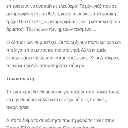
επιτρέπουν να ανασαίνεις ελεύθερα! Το μακιγιάζ που σε
μεταμορφώνει σε ότι θέλεις και οι περούκες από φυσική
τρίχα! Πιο εύκολες οι μεταμορφώσεις και η κατασκευή του
άρματος! Το» mood» των ημερών πεσμένο….
Ο κόσμος δεν συμμετέχει . Οι τόνοι έχουν πέσει και όλο και
πιο λίγοι επισκέπτονται πια στο νησί. Αλλά κι εμείς
έχουμε χάσει την ζωντάνια και το κέφι μας. Κι οι Απόκριες
περνάνε σχεδόν απαρατήρητες σήμερα.
Τσικνοπέμτη.
Τσικνοπέμτη δεν θυμάμαι να γιορτάζαμε από παλιά. Ίσως
να μην θυμάμαι καλά αλλά δεν έχω τέτοιες παιδικές
αναμνήσεις.
Αυτό το έθιμο το συνάντησα πρώτη φορά το 1987 στην
Πάτρα. Εδώ πολύ αργότερα. Όμως σιγά σιγά