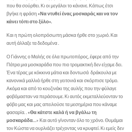
που θα σούρθει. Κι οι μεγάλοι το κάνανε. Κάπως έτσι
βγήκε η φράση
«Να ντυθεί ένας μοσκαράς και να τον
κάνει τόπι στο ξύλο».
Και η πρώτη ολοπρόσωπη μάσκα ήρθε στο χωριό. Και
αυτή άλλαξε τα δεδομένα .
Ο Γιάννης ο Μαλής σε όλα πρωτοπόρος, έφερε από την
Πάτρα μια μοσκαράδα που πιο τρομακτική δεν είχαμε δει.
Ένα τέρας με κόκκινα μάτια και δοντωσά δράκουλα με
κανονικά μαλλιά ήρθε στη γειτονιά και σκόρπισε τρόμο.
Ακόμα και από το κουζινάκι της αυλής που την φύλαγε
φοβόμασταν να περάσουμε. Κι αυτός εκμεταλλεύονταν το
φόβο μας και μας απειλούσε τα μεσημέρια που κάναμε
φασαρία. .
«Θα κάτστε καλά ή να βγάλω τη
μοσκαράδα…
» Και αυτό γίνονταν όλο το χρόνο. Θυμάμαι
τον Κώστα να ουρλιάζει τρέχοντας να κρυφτεί. Κι εμείς δεν