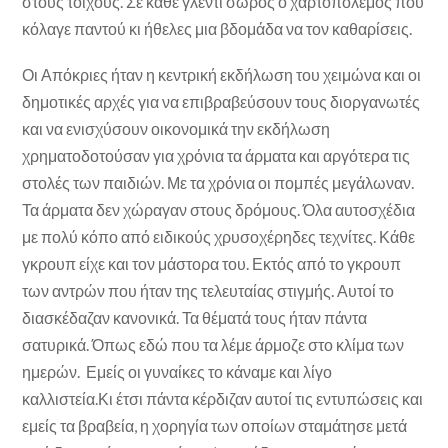
στους τοίχους. Σε κάθε γλέντι σωρός ο χαρτοπόλεμος που
κόλαγε παντού κι ήθελες μια βδομάδα να τον καθαρίσεις.
Οι Απόκριες ήταν η κεντρική εκδήλωση του χειμώνα και οι
δημοτικές αρχές για να επιβραβεύσουν τους διοργανωτές
και να ενισχύσουν οικονομικά την εκδήλωση
χρηματοδοτούσαν για χρόνια τα άρματα και αργότερα τις
στολές των παιδιών. Με τα χρόνια οι πομπές μεγάλωναν.
Τα άρματα δεν χώραγαν στους δρόμους. Όλα αυτοσχέδια
με πολύ κόπο από ειδικούς χρυσοχέρηδες τεχνίτες. Κάθε
γκρουπ είχε και τον μάστορα του. Εκτός από το γκρουπ
των αντρών που ήταν της τελευταίας στιγμής. Αυτοί το
διασκέδαζαν κανονικά. Τα θέματά τους ήταν πάντα
σατυρικά. Όπως εδώ που τα λέμε άρμοζε στο κλίμα των
ημερών. Εμείς οι γυναίκες το κάναμε και λίγο
καλλιστεία.Κι έτσι πάντα κέρδιζαν αυτοί τις εντυπώσεις και
εμείς τα βραβεία, η χορηγία των οποίων σταμάτησε μετά