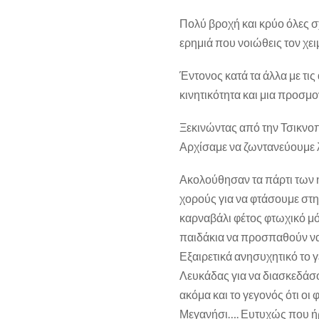
Πολύ βροχή και κρύο όλες σ
ερημιά που νοιώθεις τον χε
Έντονος κατά τα άλλα με τι
κινητικότητα και μια προσμ
Ξεκινώντας από την Τσικνο
Αρχίσαμε να ζωντανεύουμε λ
Ακολούθησαν τα πάρτι των 
χορούς για να φτάσουμε στη
καρναβάλι φέτος φτωχικό μό
παιδάκια να προσπαθούν να
Εξαιρετικά ανησυχητικό το 
Λευκάδας για να διασκεδάσο
ακόμα και το γεγονός ότι οι
Μεγανήσι…. Ευτυχώς που ήρθ