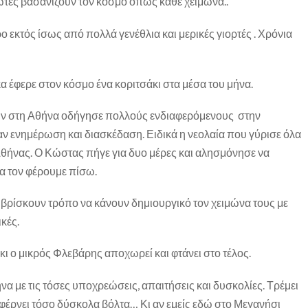
ωτές βασανίζουν τον κόσμο όπως κάθε χειμώνα..
ρο εκτός ίσως από πολλά γενέθλια και μερικές γιορτές . Χρόνια
α έφερε στον κόσμο ένα κοριτσάκι στα μέσα του μήνα.
ών στη Αθήνα οδήγησε πολλούς ενδιαφερόμενους στην
ενημέρωση και διασκέδαση. Ειδικά η νεολαία που γύρισε όλα
Αθήνας. Ο Κώστας πήγε για δυο μέρες και αλησμόνησε να
να τον φέρουμε πίσω.
ν βρίσκουν τρόπο να κάνουν δημιουργικό τον χειμώνα τους με
κές.
 κι ο μικρός Φλεβάρης αποχωρεί και φτάνει στο τέλος.
ήνα με τις τόσες υποχρεώσεις, απαιτήσεις και δυσκολίες. Τρέμει
φέρνει τόσο δύσκολα βόλτα… Κι αν εμείς εδώ στο Μεγανήσι