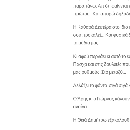
παραπάνω. Απ ότι φαίνεται 
πρώτοι… Και απορώ δηλαδή
Η Καθαρά Δευτέρα στο ίδιο ύ
σου προκαλεί… Και φυσικά δ
τα μύδια μας.
Κι αφού περνάει κι αυτό το 
Πάσχα και στις δουλειές πο
μας ρυθμούς. Στο μεταξύ…
Αλλάζει το φόντο σιγά σιγά
Ο Άρης κι ο Γιώργος κάνουν
ανοίγει …
Η Θειά Δημήτρω εξακολουθεί 