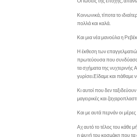
Οι ιώσεις της εποχής, απαν
Κοινωνικά, τίποτα το ιδιαίτε
πολλά και καλά.
Και μια νέα μανούλα η Ρεβέκ
Η έκθεση των επαγγελματι
πρωτεύουσα που συνδύασαν 
τα σχήματα της νυχτερινής 
γυρίσει.Είδαμε και πάθαμε 
Κι αυτοί που δεν ταξιδεύου
μαγειρικές και ζαχαροπλαστι
Και με αυτά περνάν οι μέρες
Αχ αυτό το τέλος του κάθε μ
η ψυχή του κοσμάκη που τα 