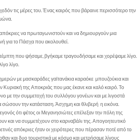
χεδόν τις μέρες του. Ένας καιρός που βάραινε περισσότερο την
ιμώνα.
ς απόκριες να πρωταγωνιστούν και να δημιουργούν μια
ονή για το Πάσχα που ακολουθεί.
πέμπτη που ψήσαμε, βγήκαμε τραγουδήσαμε και χορέψαμε λίγο.
ίγο λίγο.
ημερών με μασκαράδες γαϊτανάκια καραόκε μπουζούκια και
ν Κυριακή της Αποκριάς που μας έκανε και καλό καιρό. Το
νο με την συμμετοχή του συλλόγου γονέων και με λιγοστά
 σώσουν την κατάσταση. Άσχημη και θλιβερή η εικόνα.
γεγονός ότι φέτος οι Μεγανησιώτες επέλεξαν την πόλη της
υν και να συμμετέχουν στο καρναβάλι της. Απογοητευτικό
 φετινές απόκριες ήταν οι χειρότερες που πέρασαν ποτέ από το
αν και δυο τουριστικά με κόσμο και μετρήσαμε λίγους