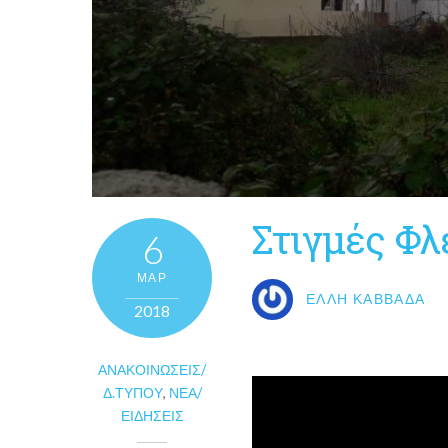
Στιγμές Φλε
6
ΜΑΡ
ΈΛΛΗ ΚΑΒΒΑΔΆ
2018
ΑΝΑΚΟΙΝΏΣΕΙΣ/
Δ.ΤΎΠΟΥ
,
ΝΈΑ/
ΕΙΔΉΣΕΙΣ