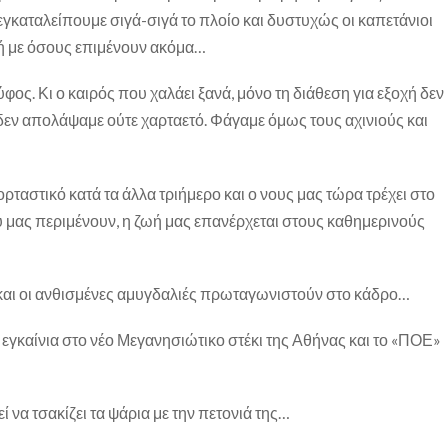
εγκαταλείπουμε σιγά-σιγά το πλοίο και δυστυχώς οι καπετάνιοι
 με όσους επιμένουν ακόμα…
φος. Κι ο καιρός που χαλάει ξανά, μόνο τη διάθεση για εξοχή δεν
εν απολάψαμε ούτε χαρταετό. Φάγαμε όμως τους αχινιούς και
εορταστικό κατά τα άλλα τριήμερο και ο νους μας τώρα τρέχει στο
υ μας περιμένουν, η ζωή μας επανέρχεται στους καθημερινούς
 και οι ανθισμένες αμυγδαλιές πρωταγωνιστούν στο κάδρο…
 εγκαίνια στο νέο Μεγανησιώτικο στέκι της Αθήνας και το «ΠΟΕ»
να τσακίζει τα ψάρια με την πετονιά της…