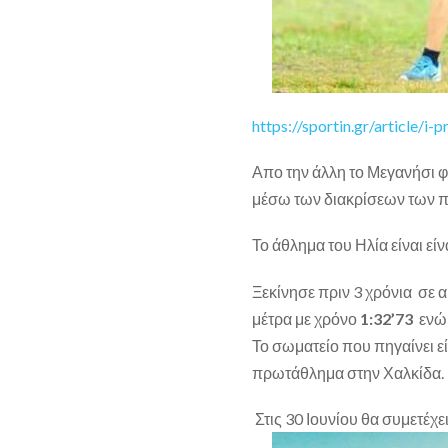
https://sportin.gr/article/i
Απο την άλλη το Μεγανήσι φα
μέσω των διακρίσεων των π
Το άθλημα του Ηλία είναι εί
Ξεκίνησε πριν 3 χρόνια σε 
μέτρα με χρόνο
1:32’73
ενώ 
Το σωματείο που πηγαίνει ε
πρωτάθλημα στην Χαλκίδα.
Στις 30 Ιουνίου θα συμετέχ