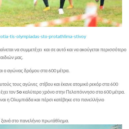
-protia-tis-olympiadas-sto-protathlima-stivoy
ίνεται να συμμετέχει και σε αυτό και να ακούγεται περισσότερο
αιδιών μας.
ναι ο αγώνας δρόμου στα 600 μέτρα.
αυτούς τους αγώνες στίβου και έκανε ατομικό ρεκόρ στα 600
έχει τον
5ο
καλύτερο χρόνο στην Πελοπόννησο στα 600 μέτρα.
ίναι η Ολυμπιάδα και πέρσι κατέβηκε στο πανελλήνιο
ει ξανά στο πανελήνιο πρωτάθλημα.