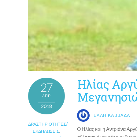
Ηλίας Αργ
27
Μεγανησιώ
ΑΠΡ
2018
ΈΛΛΗ ΚΑΒΒΑΔΆ
ΔΡΑΣΤΗΡΙΌΤΗΤΕΣ/
Ο Ηλίας και η Αντριάνα Αργ
ΕΚΔΗΛΏΣΕΙΣ
,