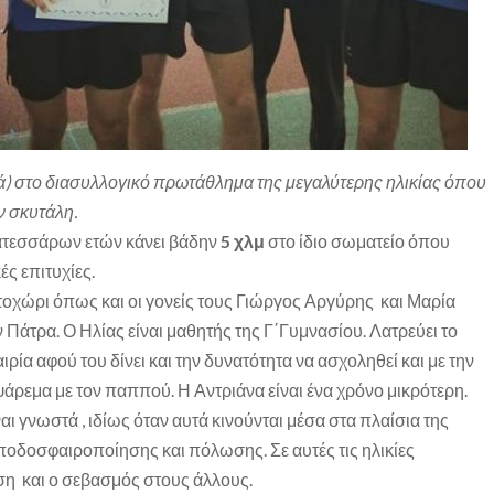
) στο διασυλλογικό πρωτάθλημα της μεγαλύτερης ηλικίας όπου
ν σκυτάλη.
ατεσσάρων ετών κάνει βάδην
5 χλμ
στο ίδιο σωματείο όπου
ές επιτυχίες.
ρτοχώρι όπως και οι γονείς τους Γιώργος Αργύρης και Μαρία
 Πάτρα. Ο Ηλίας είναι μαθητής της Γ΄Γυμνασίου. Λατρεύει το
αιρία αφού του δίνει και την δυνατότητα να ασχοληθεί και με την
ψάρεμα με τον παππού. Η Αντριάνα είναι ένα χρόνο μικρότερη.
αι γνωστά , ιδίως όταν αυτά κινούνται μέσα στα πλαίσια της
ς ποδοσφαιροποίησης και πόλωσης. Σε αυτές τις ηλικίες
ση και ο σεβασμός στους άλλους.