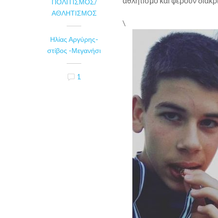
αθλητισμό και φέρουν διακρί
ΠΟΛΙΤΙΣΜΌΣ/
ΑΘΛΗΤΙΣΜΌΣ
\
Ηλίας Αργύρης-
στίβος -Μεγανήσι
1