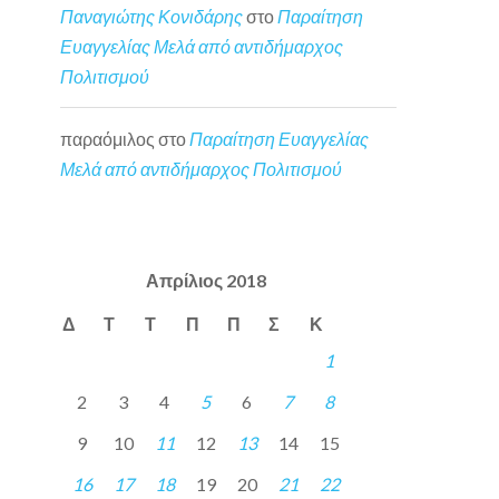
Παναγιώτης Κονιδάρης
στο
Παραίτηση
Ευαγγελίας Μελά από αντιδήμαρχος
Πολιτισμού
παραόμιλος
στο
Παραίτηση Ευαγγελίας
Μελά από αντιδήμαρχος Πολιτισμού
Απρίλιος 2018
Δ
Τ
Τ
Π
Π
Σ
Κ
1
2
3
4
5
6
7
8
9
10
11
12
13
14
15
16
17
18
19
20
21
22