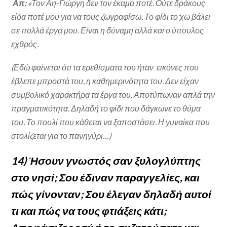
Απ:
«Τον Αη-Γιώργη δεν τον έκαμα ποτέ. Ούτε δράκους
είδα ποτέ μου για να τους ζωγραφίσω. Το φίδι το’χω βάλει
σε πολλά έργα μου. Είναι η δύναμη αλλά και ο ύπουλος
εχθρός.
(Εδώ φαίνεται ότι τα ερεθίσματα του ήταν εικόνες που
έβλεπε μπροστά του, η καθημερινότητα του. Δεν είχαν
συμβολικό χαρακτήρα τα έργα του. Αποτύπωναν απλά την
πραγματικότητα. Δηλαδή το φίδι που δάγκωνε το θύμα
του. Το πουλί που κάθεται να ξαποστάσει. Η γυναίκα που
στολίζεται για το πανηγύρι…)
14) Ήσουν γνωστός σαν ξυλογλύπτης
στο νησί; Σου έδιναν παραγγελίες, και
πώς γίνονταν; Σου έλεγαν δηλαδή αυτοί
τι και πώς να τους φτιάξεις κάτι;