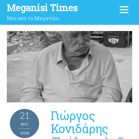
Meganisi Times
Νέα από το Μεγανήσι
Γιώργος
21
Κονιδάρης
ΜΑΪ́
2018