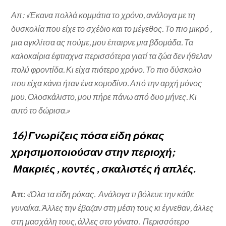
Απ: «Έκανα πολλά κομμάτια το χρόνο, ανάλογα με τη
δυσκολία που είχε το σχέδιο και το μέγεθος. Το πιο μικρό ,
μια αγκλίτσα ας πούμε, μου έπαιρνε μια βδομάδα. Τα
καλοκαίρια έφτιαχνα περισσότερα γιατί τα ζώα δεν ήθελαν
πολύ φροντίδα. Κι είχα πιότερο χρόνο. Το πιο δύσκολο
που είχα κάνει ήταν ένα κομοδίνο. Από την αρχή μόνος
μου. Ολοσκάλιστο, μου πήρε πάνω από δυο μήνες. Κι
αυτό το δώρισα.»
16) Γνωρίζεις πόσα είδη ρόκας
χρησιμοποιούσαν στην περιοχή;
Μακριές , κοντές , σκαλιστές ή απλές.
Απ:
«
Όλα τα είδη ρόκας. Ανάλογα τι βόλευε την κάθε
γυναίκα. Άλλες την έβαζαν στη μέση τους κι έγνεθαν, άλλες
στη μασχάλη τους, άλλες στο γόνατο. Περισσότερο