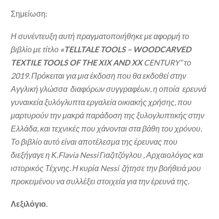
Σημείωση:
Η συνέντευξη αυτή πραγματοποιήθηκε με αφορμή
το
βιβλίο με τίτλο
«
TELLTALE
TOOLS
–
WOODCARVED
TEXTILE
TOOLS
OF
THE
XIX
AND
XX
CENTURY
” το
2019. Πρόκειται για μια έκδοση που θα εκδοθεί στην
Αγγλική γλώσσα διαφόρων συγγραφέων, η οποία ερευνά
γυναικεία ξυλόγλυπτα εργαλεία οικιακής χρήσης, που
μαρτυρούν την μακρά παράδοση της ξυλογλυπτικής στην
Ελλάδα, και τεχνικές που χάνονται στα βάθη του χρόνου.
Το βιβλίο αυτό είναι αποτέλεσμα της έρευνας που
διεξήγαγε η Κ.Flavia Nessi Γιαζιτζόγλου , Αρχαιολόγος και
ιστορικός Τέχνης. Η κυρία
Nessi
ζήτησε την βοήθειά μου
προκειμένου να συλλέξει στοιχεία για την έρευνά της.
Λεξιλόγιο.