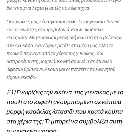
δεν έπαιρνα λεφτά γι αυτές που έφτιαχνα.
Οι γυναίκες μας κένταγαν και πολύ. Σε αργαλίσια *πανιά
και σε λινάτσες σταυροβελονιά. Και λευκαδίτικα
κεντήματα. Με βελόνι και μεταξωτή κλωστή που βρίσκαμε
στη Λευκάδα. Δεν είχαμε μετάξι στα μέρη μας. Όλο το
προικιό πέρναγε από τα χέρια της γυναίκας. Και
ασπροκέντι στη μηχανή. Κοφτό σε λινό η σε ότι άλλο
ύφασμα βρίσκανε. Ακόμα και οι πετσέτες του φαγητού
είχανε κεντίδι.»
21) Γνωρίζεις την εικόνα της γυναίκας με το
πουλί στο κεφάλι ακουμπισμένη σε κάποια
μορφή καρέκλας/στασίδι που κρατά κούπα
στα χέρια της; Τι μπορεί να συμβολίζει αυτή
η γυναικεία μορφή;