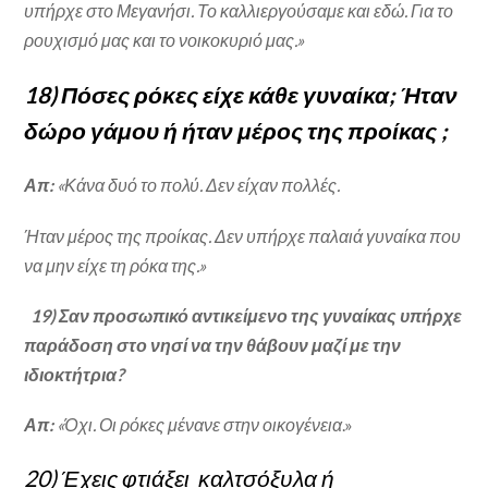
υπήρχε στο Μεγανήσι. Το καλλιεργούσαμε και εδώ. Για το
ρουχισμό μας και το νοικοκυριό μας.»
18) Πόσες ρόκες είχε κάθε γυναίκα; Ήταν
δώρο γάμου ή ήταν μέρος της προίκας ;
Απ:
«Κάνα δυό το πολύ. Δεν είχαν πολλές.
Ήταν μέρος της προίκας. Δεν υπήρχε παλαιά γυναίκα που
να μην είχε τη ρόκα της.»
19) Σαν προσωπικό αντικείμενο της γυναίκας υπήρχε
παράδοση στο νησί να την θάβουν μαζί με την
ιδιοκτήτρια?
Απ:
«Όχι. Οι ρόκες μένανε στην οικογένεια
.»
20) Έχεις φτιάξει καλτσόξυλα ή