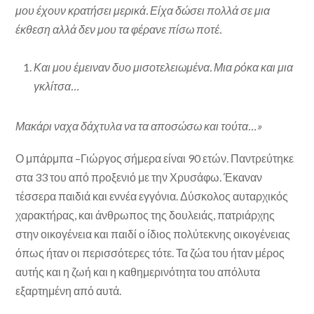
μου έχουν κρατήσει μερικά. Είχα δώσει πολλά σε μια
έκθεση αλλά δεν μου τα φέρανε πίσω ποτέ.
Και μου έμειναν δυο μισοτελειωμένα. Μια ρόκα και μια
γκλίτσα…
Μακάρι ναχα δάχτυλα να τα αποσώσω και τούτα…»
Ο μπάρμπα –Γιώργος σήμερα είναι 90 ετών. Παντρεύτηκε
στα 33 του από προξενιό με την Χρυσάφω. Έκαναν
τέσσερα παιδιά και εννέα εγγόνια. Δύσκολος αυταρχικός
χαρακτήρας, και άνθρωπος της δουλειάς, πατριάρχης
στην οικογένεια και παιδί ο ίδιος πολύτεκνης οικογένειας
όπως ήταν οι περισσότερες τότε. Τα ζώα του ήταν μέρος
αυτής και η ζωή και η καθημερινότητα του απόλυτα
εξαρτημένη από αυτά.