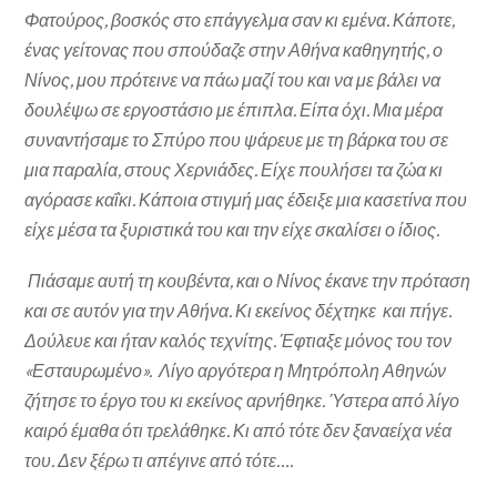
Φατούρος, βοσκός στο επάγγελμα σαν κι εμένα. Κάποτε,
ένας γείτονας που σπούδαζε στην Αθήνα καθηγητής, ο
Νίνος, μου πρότεινε να πάω μαζί του και να με βάλει να
δουλέψω σε εργοστάσιο με έπιπλα. Είπα όχι. Μια μέρα
συναντήσαμε το Σπύρο που ψάρευε με τη βάρκα του σε
μια παραλία, στους Χερνιάδες. Είχε πουλήσει τα ζώα κι
αγόρασε καΐκι. Κάποια στιγμή μας έδειξε μια κασετίνα που
είχε μέσα τα ξυριστικά του και την είχε σκαλίσει ο ίδιος.
Πιάσαμε αυτή τη κουβέντα, και ο Νίνος έκανε την πρόταση
και σε αυτόν για την Αθήνα. Κι εκείνος δέχτηκε και πήγε.
Δούλευε και ήταν καλός τεχνίτης. Έφτιαξε μόνος του τον
«Εσταυρωμένο». Λίγο αργότερα η Μητρόπολη Αθηνών
ζήτησε το έργο του κι εκείνος αρνήθηκε. Ύστερα από λίγο
καιρό έμαθα ότι τρελάθηκε. Κι από τότε δεν ξαναείχα νέα
του. Δεν ξέρω τι απέγινε από τότε….