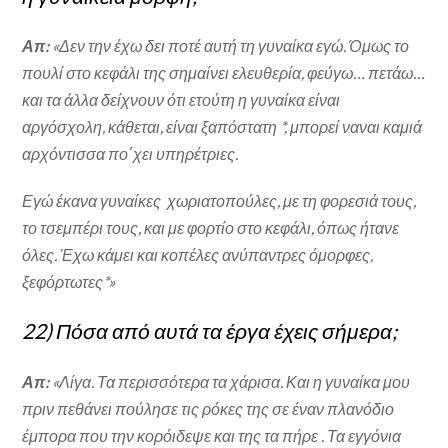
Απ:
«Δεν την έχω δει ποτέ αυτή τη γυναίκα εγώ. Όμως το
πουλί στο κεφάλι της σημαίνει ελευθερία, φεύγω… πετάω…
και τα άλλα δείχνουν ότι ετούτη η γυναίκα είναι
αργόσχολη, κάθεται, είναι ξαπόστατη *, μπορεί ναναι καμιά
αρχόντισσα πο΄χει υπηρέτριες.
Εγώ έκανα γυναίκες χωριατοπούλες, με τη φορεσιά τους,
το τσεμπέρι τους, και με φορτίο στο κεφάλι, όπως ήτανε
όλες. Έχω κάμει και κοπέλες ανύπαντρες όμορφες,
ξεφόρτωτες*»
22) Πόσα από αυτά τα έργα έχεις σήμερα;
Απ:
«Λίγα. Τα περισσότερα τα χάρισα. Και η γυναίκα μου
πριν πεθάνει πούλησε τις ρόκες της σε έναν πλανόδιο
έμπορα που την κορόιδεψε και της τα πήρε . Τα εγγόνια