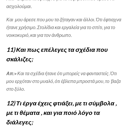
ασχολούμαι.
Και μου άρεσε που μου τα ζήταγαν και άλλοι. Ότι έφτιαχνα
ήτανε χρήσιμο. Στολίδια και εργαλεία για το σπίτι, για το
νοικοκυριό, και για τον άνθρωπο.
11) Και πως επέλεγες τα σχέδια που
σκάλιζες;
Απ:»
Και τα σχέδια ήτανε ότι μπορείς να φανταστείς. Ότι
μου ερχόταν στο μυαλό, ότι έβλεπα μπροστά μου, το ‘βαζα
στο ξύλο.
12) Τι έργα έχεις φτιάξει, με τι σύμβολα ,
με τι θέματα , και για ποιό λόγο τα
διάλεγες;