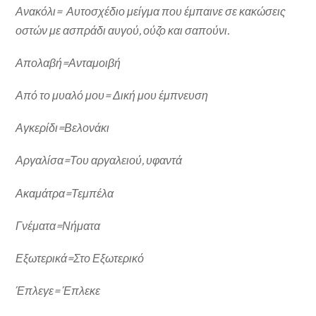
Ανακόλι= Αυτοσχέδιο μείγμα που έμπαινε σε κακώσεις
οστών με ασπράδι αυγού, ούζο και σαπούνι.
Απολαβή=Ανταμοιβή
Από το μυαλό μου= Δική μου έμπνευση
Αγκερίδι=Βελονάκι
Αργαλίσα=Του αργαλειού, υφαντά
Ακαμάτρα=Τεμπέλα
Γνέματα=Νήματα
Εξωτερικά=Στο Εξωτερικό
Έπλεγε= Έπλεκε