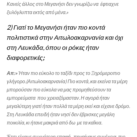
Κανείς άλλος στο Μεγανήσι δεν γνωρίζω να έφτιαχνε
ξυλόγλυπτα εκτός από μένα.»
2) Γιατί το Μεγανήσι ήταν πιο κοντά
πολιτιστικά στην Αιτωλοακαρνανία και όχι
στη Λευκάδα, όπου οι ρόκες ήταν
διαφορετικές
;
Απ:»
Ήταν πιο εύκολο το ταξίδι προς το Ξηρόμεροπιο
γλήγορο.(Αιτωλοακαρνανία) Πιο κοντά, και εκείνα τα μέρη
μπορούσαν πιο εύκολα να μας προμηθεύσουν τα
εμπορεύματα που χρειαζόμασταν. Η αγορά ήταν
μεγαλύτερη γιατί ήταν πολλά τα μέρη εκεί και είχανε δρόμο.
Στη Λευκάδα επειδή ήταν νησί δεν έβρισκες μεγάλη
ποικιλία, κι ήτανε μακριά από δω με τα καΐκια.
Έτσι είχαμε συχνότερη επαφή , πηγαίναμε συνέχεια, πιο