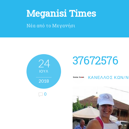
Meganisi Times
Νέα από το Μεγανήσι
37672576
24
ΙΟΎΛ
ΚΑΝΈΛΛΟΣ ΚΩΝ/Ν
2018
0