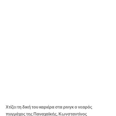
Χτίζει τη δική του καριέρα στα ρινγκ ο νεαρός
πυγμάχος της Παναχαϊκής, Κωνσταντίνος