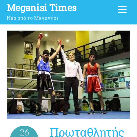
Meganisi Times
Νέα από το Μεγανήσι
Πρωταθλητής
26