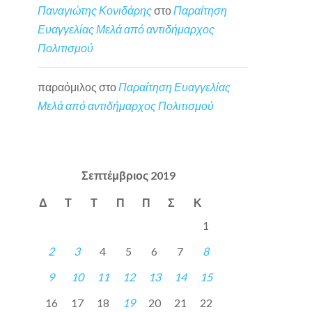
Παναγιώτης Κονιδάρης
στο
Παραίτηση
Ευαγγελίας Μελά από αντιδήμαρχος
Πολιτισμού
παραόμιλος
στο
Παραίτηση Ευαγγελίας
Μελά από αντιδήμαρχος Πολιτισμού
Σεπτέμβριος 2019
Δ
Τ
Τ
Π
Π
Σ
Κ
1
2
3
4
5
6
7
8
9
10
11
12
13
14
15
16
17
18
19
20
21
22