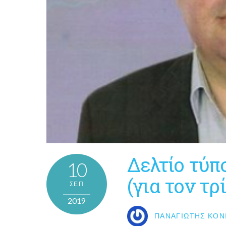
Δελτίο τύ
10
(για τον τρ
ΣΕΠ
2019
ΠΑΝΑΓΙΏΤΗΣ ΚΟΝ