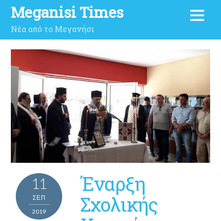
Meganisi Times
Νέα από το Μεγανήσι
Έναρξη
11
Σχολικής
ΣΕΠ
2019