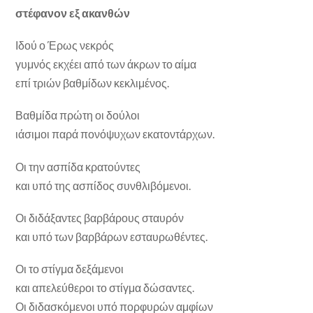
στέφανον εξ ακανθών
Ιδού ο Έρως νεκρός
γυμνός εκχέει από των άκρων το αίμα
επί τριών βαθμίδων κεκλιμένος.
Βαθμίδα πρώτη οι δούλοι
ιάσιμοι παρά πονόψυχων εκατοντάρχων.
Οι την ασπίδα κρατούντες
και υπό της ασπίδος συνθλιβόμενοι.
Οι διδάξαντες βαρβάρους σταυρόν
και υπό των βαρβάρων εσταυρωθέντες.
Οι το στίγμα δεξάμενοι
και απελεύθεροι το στίγμα δώσαντες.
Οι διδασκόμενοι υπό πορφυρών αμφίων