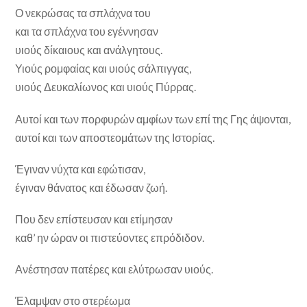
Ο νεκρώσας τα σπλάχνα του
και τα σπλάχνα του εγέννησαν
υιούς δίκαιους και ανάλγητους.
Υιούς ρομφαίας και υιούς σάλπιγγας,
υιούς Δευκαλίωνος και υιούς Πύρρας.
Αυτοί και των πορφυρών αμφίων των επί της Γης άψονται,
αυτοί και των αποστεομάτων της Ιστορίας.
Έγιναν νύχτα και εφώτισαν,
έγιναν θάνατος και έδωσαν ζωή.
Που δεν επίστευσαν και ετίμησαν
καθ’ ην ώραν οι πιστεύοντες επρόδιδον.
Ανέστησαν πατέρες και ελύτρωσαν υιούς.
Έλαμψαν στο στερέωμα