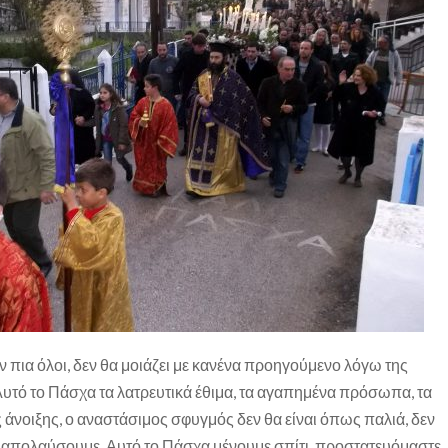
 πια όλοι, δεν θα μοιάζει με κανένα προηγούμενο λόγω της
υτό το Πάσχα τα λατρευτικά έθιμα, τα αγαπημένα πρόσωπα, τα
 άνοιξης, ο αναστάσιμος σφυγμός δεν θα είναι όπως παλιά, δεν
 τα απολαύσουμε. Αυτό το Πάσχα μένουμε σπίτι, προστατευόμαστε