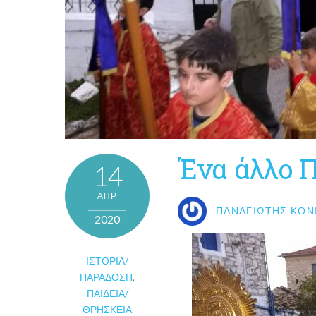
Ένα άλλο 
14
ΑΠΡ
ΠΑΝΑΓΙΏΤΗΣ ΚΟΝ
2020
ΙΣΤΟΡΊΑ/
ΠΑΡΆΔΟΣΗ
,
ΠΑΙΔΕΊΑ/
ΘΡΗΣΚΕΊΑ