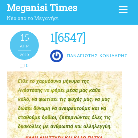
Meganisi Times
Νέα από το Μεγανήσι
1[6547]
15
ΑΠΡ
2020
ΠΑΝΑΓΙΏΤΗΣ ΚΟΝΙΔΆΡΗΣ
0