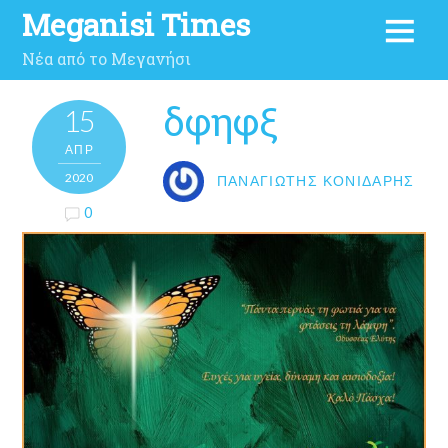
Meganisi Times
Νέα από το Μεγανήσι
δφηφξ
15
ΑΠΡ
2020
ΠΑΝΑΓΙΏΤΗΣ ΚΟΝΙΔΆΡΗΣ
0