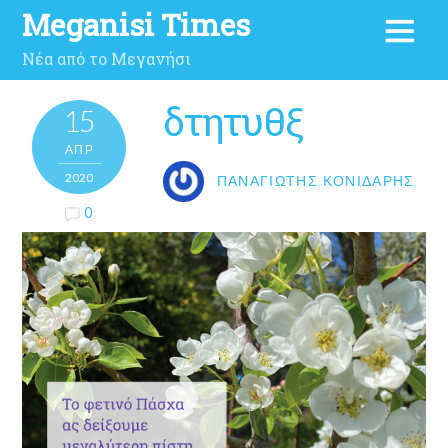
Meganisi Times
Νέα από το Μεγανήσι
δτητυθξ
15
ΑΠΡ
2020
ΠΑΝΑΓΙΏΤΗΣ ΚΟΝΙΔΆΡΗΣ
0