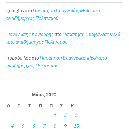
georgios
στο
Παραίτηση Ευαγγελίας Μελά από
αντιδήμαρχος Πολιτισμού
Παναγιώτης Κονιδάρης
στο
Παραίτηση Ευαγγελίας Μελά
από αντιδήμαρχος Πολιτισμού
παραόμιλος
στο
Παραίτηση Ευαγγελίας Μελά από
αντιδήμαρχος Πολιτισμού
Μάιος 2020
Δ
Τ
Τ
Π
Π
Σ
Κ
1
2
3
4
5
6
7
8
9
10