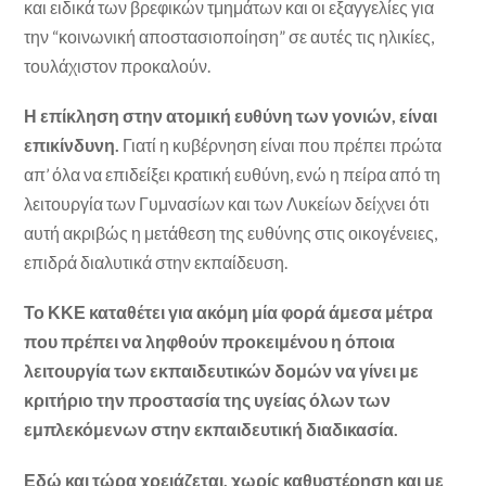
και ειδικά των βρεφικών τμημάτων και οι εξαγγελίες για
την “κοινωνική αποστασιοποίηση” σε αυτές τις ηλικίες,
τουλάχιστον προκαλούν.
Η επίκληση στην ατομική ευθύνη των γονιών, είναι
επικίνδυνη.
Γιατί η κυβέρνηση είναι που πρέπει πρώτα
απ’ όλα να επιδείξει κρατική ευθύνη, ενώ η πείρα από τη
λειτουργία των Γυμνασίων και των Λυκείων δείχνει ότι
αυτή ακριβώς η μετάθεση της ευθύνης στις οικογένειες,
επιδρά διαλυτικά στην εκπαίδευση.
Το ΚΚΕ καταθέτει για ακόμη μία φορά άμεσα μέτρα
που πρέπει να ληφθούν προκειμένου η όποια
λειτουργία των εκπαιδευτικών δομών να γίνει με
κριτήριο την προστασία της υγείας όλων των
εμπλεκόμενων στην εκπαιδευτική διαδικασία.
Εδώ και τώρα χρειάζεται, χωρίς καθυστέρηση και με