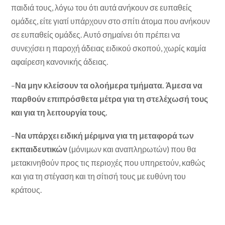
παιδιά τους, λόγω του ότι αυτά ανήκουν σε ευπαθείς
ομάδες, είτε γιατί υπάρχουν στο σπίτι άτομα που ανήκουν
σε ευπαθείς ομάδες. Αυτό σημαίνει ότι πρέπει να
συνεχίσει η παροχή άδειας ειδικού σκοπού, χωρίς καμία
αφαίρεση κανονικής άδειας.
–
Να μην κλείσουν τα ολοήμερα τμήματα. Άμεσα να
παρθούν επιπρόσθετα μέτρα για τη στελέχωσή τους
και για τη λειτουργία τους.
–
Να υπάρχει ειδική μέριμνα για τη μεταφορά των
εκπαιδευτικών
(μόνιμων και αναπληρωτών) που θα
μετακινηθούν προς τις περιοχές που υπηρετούν, καθώς
και για τη στέγαση και τη σίτισή τους με ευθύνη του
κράτους.