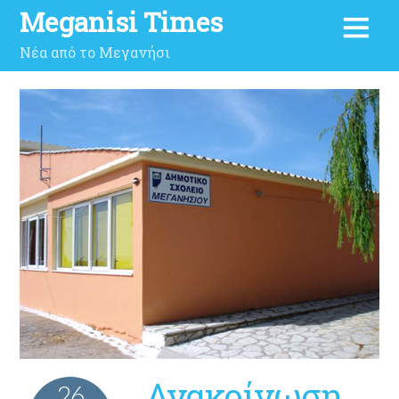
Meganisi Times
Νέα από το Μεγανήσι
Ανακοίνωση
26