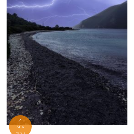
4
ΔΕΚ
2020