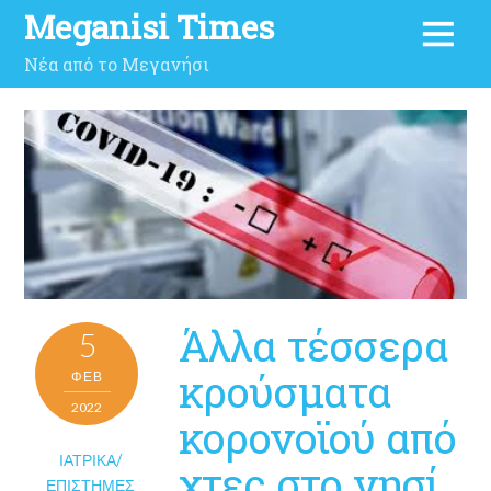
Meganisi Times
Νέα από το Μεγανήσι
Άλλα τέσσερα
5
κρούσματα
ΦΕΒ
2022
κορονοϊού από
ΙΑΤΡΙΚΆ/
χτες στο νησί.
ΕΠΙΣΤΉΜΕΣ